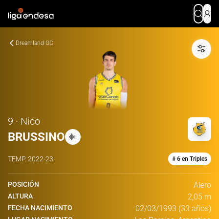
Dreamland GC
9 · Nico
BRUSSINO
TEMP.
2022-23
:
# 6 en Triples
POSICIÓN
Alero
ALTURA
2,05 m
FECHA NACIMIENTO
02/03/1993 (33 años)