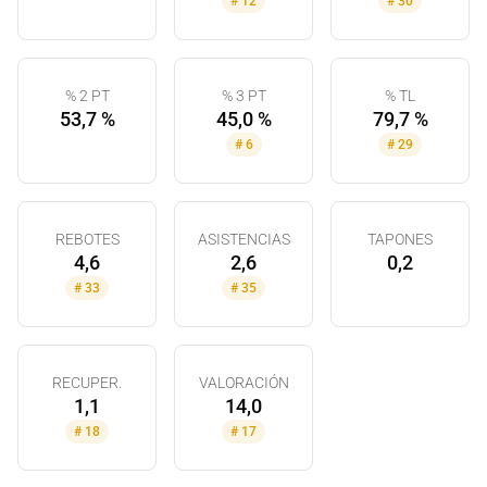
#
12
#
30
% 2 PT
% 3 PT
% TL
53,7 %
45,0 %
79,7 %
#
6
#
29
REBOTES
ASISTENCIAS
TAPONES
4,6
2,6
0,2
#
33
#
35
RECUPER.
VALORACIÓN
1,1
14,0
#
18
#
17