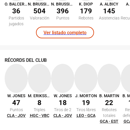
O. BALCEROWSKI
N. BRUSSINO
N. BRUSSINO
K. DIOP
A. ALBICY
A.
36
504
396
179
145
Partidos
Valoración
Puntos
Rebotes
Asistencias
Recu
jugados
Ver listado completo
RÉCORDS DEL CLUB
W. JONES
M. ERIKSSON
W. JONES
J. MORTON
B. MARTIN
B. 
47
8
18
19
22
Puntos
Triples
Tiros de 2
Tiros libres
Rebotes
Re
CLA - JOV
HGC - VBC
CLA - JOV
LEO - GCA
totales
def
GCA - EST
GCA