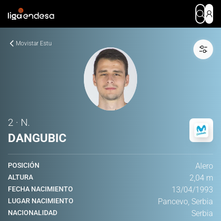
Movistar Estu
2 · N.
DANGUBIC
POSICIÓN
Alero
ALTURA
2,04 m
FECHA NACIMIENTO
13/04/1993
LUGAR NACIMIENTO
Pancevo, Serbia
NACIONALIDAD
Serbia