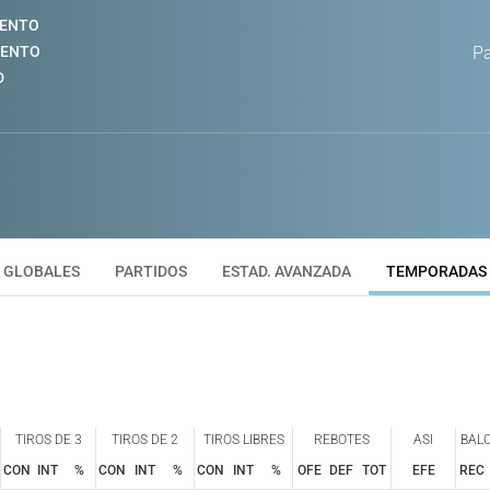
IENTO
IENTO
Pa
D
GLOBALES
PARTIDOS
ESTAD. AVANZADA
TEMPORADAS
TIROS DE 3
TIROS DE 2
TIROS LIBRES
REBOTES
ASI
BAL
CON
INT
%
CON
INT
%
CON
INT
%
OFE
DEF
TOT
EFE
REC