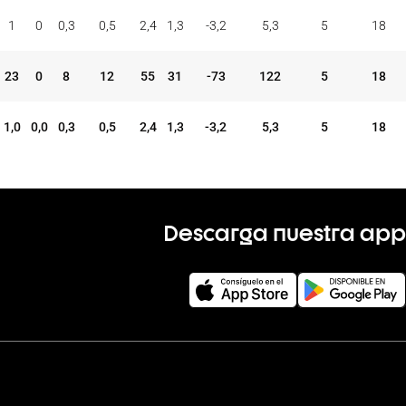
ONES
TAP.
FALTAS
PER
FAV
CON
COM
REC
1
0
0,3
0,5
2,4
1,3
-3,2
5,3
5
18
MAT
+/-
VAL
V
D
23
0
8
12
55
31
-73
122
5
18
1,0
0,0
0,3
0,5
2,4
1,3
-3,2
5,3
5
18
Descarga nuestra app