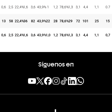
TIROS DE 3
TIROS DE 2
TIROS LIBRES
REBOTES
ASI
BAL
CON
INT
%
CON
INT
%
CON
INT
%
OFE
DEF
TOT
EFE
REC
0,6
2,5
22,4
%
1,6
3,6
43,9
%
1
1,2
78,6
%
1,3
3,1
4,4
1,1
0.7
13
58
22,4
%
36
82
43,9
%
22
28
78,6
%
29
72
101
25
15
0,6
2,5
22,4
%
1,6
3,6
43,9
%
1,0
1,2
78,6
%
1,3
3,1
4,4
1,1
0,7
Síguenos en