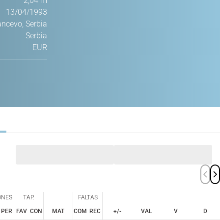
2,04 m
13/04/1993
ncevo, Serbia
Serbia
EUR
ONES
TAP.
FALTAS
PER
FAV
CON
MAT
COM
REC
+/-
VAL
V
D