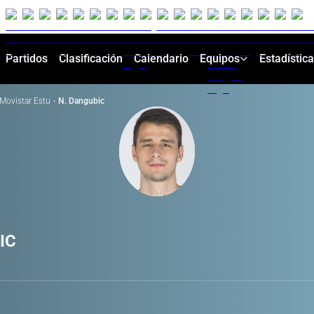
Partidos
Clasificación
Calendario
Equipos
Estadístic
Movistar Estu
·
N. Dangubic
IC