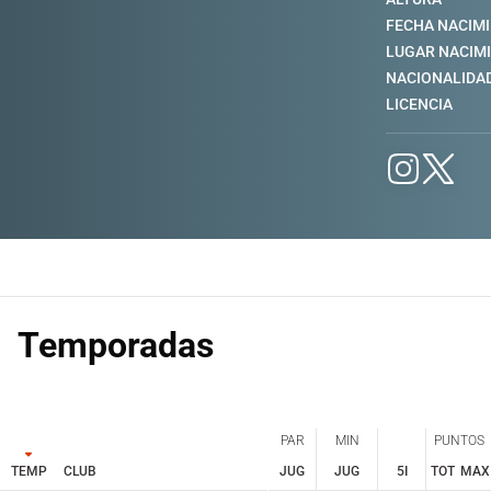
FECHA NACIM
LUGAR NACIM
NACIONALIDA
LICENCIA
Temporadas
PAR
MIN
PUNTOS
TEMP
CLUB
JUG
JUG
5I
TOT
MAX