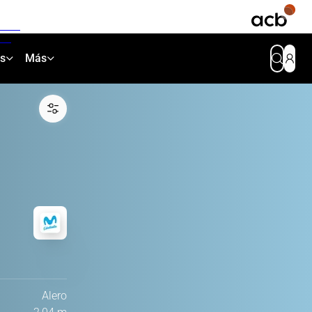
as
Más
Alero