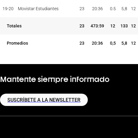
PAR
MIN
PUNTOS
JUG
JUG
TOT
MAX
19-20
Movistar Estudiantes
23
20:36
0.5
5,8
12
TEMP
CLUB
5I
Totales
23
473:59
12
133
12
Promedios
23
20:36
0,5
5,8
12
Mantente siempre informado
SUSCRÍBETE A LA NEWSLETTER