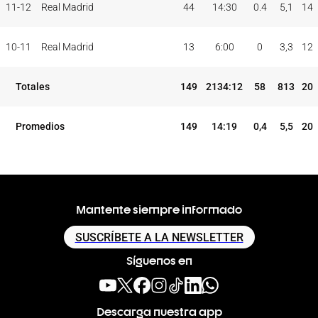
11-12
Real Madrid
44
14:30
0.4
5,1
14
10-11
Real Madrid
13
6:00
0
3,3
12
Totales
149
2134:12
58
813
20
Promedios
149
14:19
0,4
5,5
20
Mantente siempre informado
SUSCRÍBETE A LA NEWSLETTER
Síguenos en
Descarga nuestra app