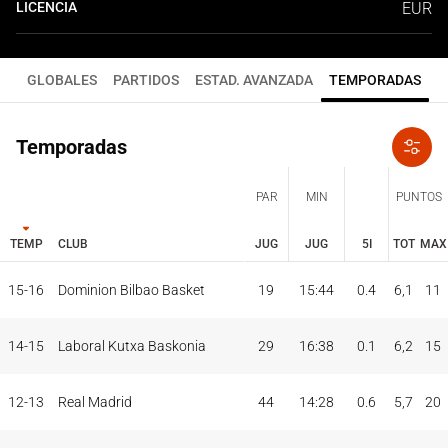
LICENCIA
EUR
GLOBALES
PARTIDOS
ESTAD. AVANZADA
TEMPORADAS
Temporadas
PAR
MIN
PUNTOS
TEMP
CLUB
JUG
JUG
5I
TOT
MAX
JUG
JUG
TOT
MAX
15-16
Dominion Bilbao Basket
19
15:44
0.4
6,1
11
PAR
MIN
PUNTOS
TEMP
CLUB
5I
14-15
Laboral Kutxa Baskonia
29
16:38
0.1
6,2
15
12-13
Real Madrid
44
14:28
0.6
5,7
20