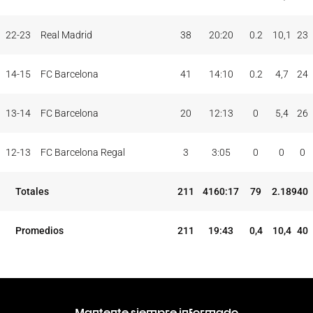
22-23
Real Madrid
38
20:20
0.2
10,1
23
14-15
FC Barcelona
41
14:10
0.2
4,7
24
13-14
FC Barcelona
20
12:13
0
5,4
26
12-13
FC Barcelona Regal
3
3:05
0
0
0
Totales
211
4160:17
79
2.189
40
Promedios
211
19:43
0,4
10,4
40
Mantente siempre informado