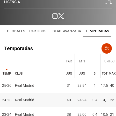
LICENCIA
JFL
GLOBALES
PARTIDOS
ESTAD. AVANZADA
TEMPORADAS
Temporadas
PAR
MIN
PUNTOS
TEMP
CLUB
JUG
JUG
5I
TOT
MAX
JUG
JUG
TOT
MAX
25-26
Real Madrid
31
23:54
1
17,5
40
PAR
MIN
PUNTOS
TEMP
CLUB
5I
24-25
Real Madrid
40
24:24
0.4
14,1
23
23-24
Real Madrid
38
22:00
0.4
10,6
21