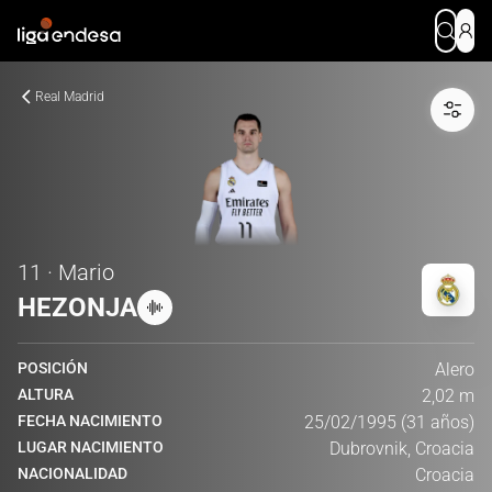
Real Madrid
11 · Mario
HEZONJA
POSICIÓN
Alero
ALTURA
2,02 m
FECHA NACIMIENTO
25/02/1995 (31 años)
LUGAR NACIMIENTO
Dubrovnik, Croacia
NACIONALIDAD
Croacia