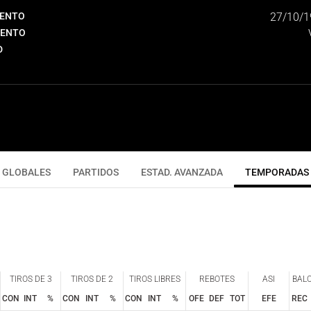
IENTO
27/10/1
IENTO
D
GLOBALES
PARTIDOS
ESTAD. AVANZADA
TEMPORADAS
TIROS DE 3
TIROS DE 2
TIROS LIBRES
REBOTES
ASI
BAL
CON
INT
%
CON
INT
%
CON
INT
%
OFE
DEF
TOT
EFE
REC