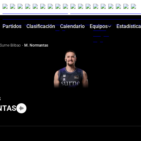
Partidos
Clasificación
Calendario
Equipos
Estadístic
Surne Bilbao
·
M. Normantas
s
NTAS