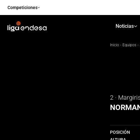
Competiciones
Noticias
Inicio
·
Equipos
·
2 · Margiri
NORMA
POSICIÓN
ALTURA