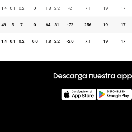
ONES
TAP.
FALTAS
PER
FAV
CON
COM
REC
1,4
0,1
0,2
0
1,8
2,2
-2
7,1
19
17
MAT
+/-
VAL
V
D
49
5
7
0
64
81
-72
256
19
17
1,4
0,1
0,2
0,0
1,8
2,2
-2,0
7,1
19
17
Descarga nuestra app