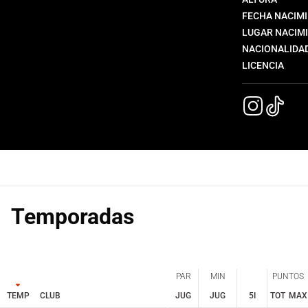
FECHA NACIM
LUGAR NACIM
NACIONALIDA
LICENCIA
Temporadas
PAR
MIN
PUNTOS
TEMP
CLUB
JUG
JUG
5I
TOT
MAX