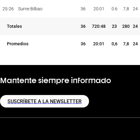
PAR
MIN
PUNTOS
JUG
JUG
TOT
MAX
25-26
Surne Bilbao
36
20:01
0.6
7,8
24
TEMP
CLUB
5I
Totales
36
720:48
23
280
24
Promedios
36
20:01
0,6
7,8
24
Mantente siempre informado
SUSCRÍBETE A LA NEWSLETTER