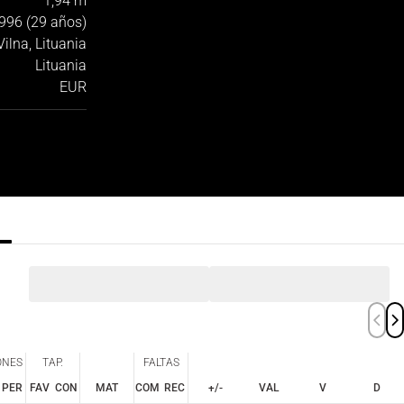
1,94 m
996 (29 años)
Vilna, Lituania
Lituania
EUR
ONES
TAP.
FALTAS
PER
FAV
CON
MAT
COM
REC
+/-
VAL
V
D