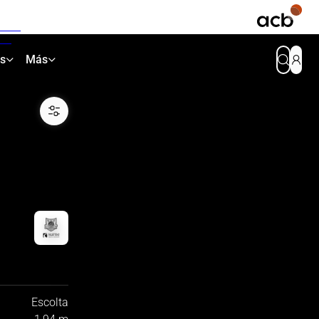
as
Más
Escolta