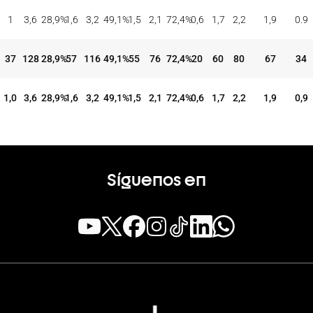
TIROS DE 3
TIROS DE 2
TIROS LIBRES
REBOTES
ASI
BAL
CON
INT
%
CON
INT
%
CON
INT
%
OFE
DEF
TOT
EFE
REC
1
3,6
28,9
%
1,6
3,2
49,1
%
1,5
2,1
72,4
%
0,6
1,7
2,2
1,9
0.9
37
128
28,9
%
57
116
49,1
%
55
76
72,4
%
20
60
80
67
34
1,0
3,6
28,9
%
1,6
3,2
49,1
%
1,5
2,1
72,4
%
0,6
1,7
2,2
1,9
0,9
Síguenos en