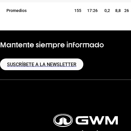
Promedios
155
17:26
0,2
8,8
26
Mantente siempre informado
SUSCRÍBETE A LA NEWSLETTER