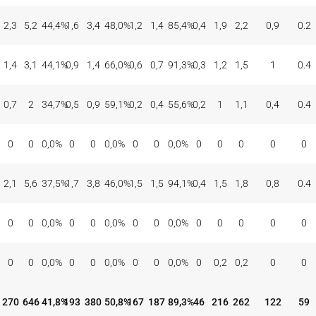
2,3
5,2
44,4
%
1,6
3,4
48,0
%
1,2
1,4
85,4
%
0,4
1,9
2,2
0,9
0.2
1,4
3,1
44,1
%
0,9
1,4
66,0
%
0,6
0,7
91,3
%
0,3
1,2
1,5
1
0.4
0,7
2
34,7
%
0,5
0,9
59,1
%
0,2
0,4
55,6
%
0,2
1
1,1
0,4
0.4
0
0
0,0
%
0
0
0,0
%
0
0
0,0
%
0
0
0
0
0
2,1
5,6
37,5
%
1,7
3,8
46,0
%
1,5
1,5
94,1
%
0,4
1,5
1,8
0,8
0.4
0
0
0,0
%
0
0
0,0
%
0
0
0,0
%
0
0
0
0
0
0
0
0,0
%
0
0
0,0
%
0
0
0,0
%
0
0,2
0,2
0
0
270
646
41,8
%
193
380
50,8
%
167
187
89,3
%
46
216
262
122
59