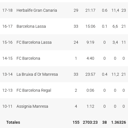
17-18
Herbalife Gran Canaria
29
21:17
0.6
11,4
23
16-17
Barcelona Lassa
33
15:06
0.1
6,6
21
15-16
FC Barcelona Lassa
24
9:19
0
3,4
11
14-15
FC Barcelona
1
4:40
0
0
0
13-14
La Bruixa d´Or Manresa
33
23:57
0.4
11,2
21
12-13
FC Barcelona Regal
2
0:06
0
0
0
10-11
Assignia Manresa
4
1:12
0
0
0
Totales
155
2703:23
38
1.363
26