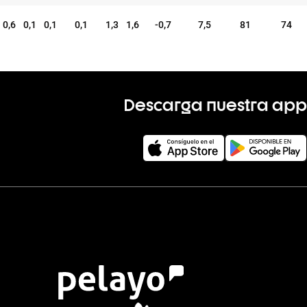
0,6
0,1
0,1
0,1
1,3
1,6
-0,7
7,5
81
74
Descarga nuestra app