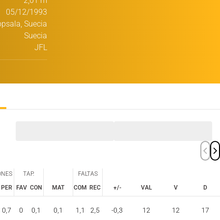
2,01 m
05/12/1993
psala, Suecia
Suecia
JFL
ONES
TAP.
FALTAS
PER
FAV
CON
MAT
COM
REC
+/-
VAL
V
D
ONES
TAP.
FALTAS
PER
FAV
CON
COM
REC
0,7
0
0,1
0,1
1,1
2,5
-0,3
12
12
17
MAT
+/-
VAL
V
D