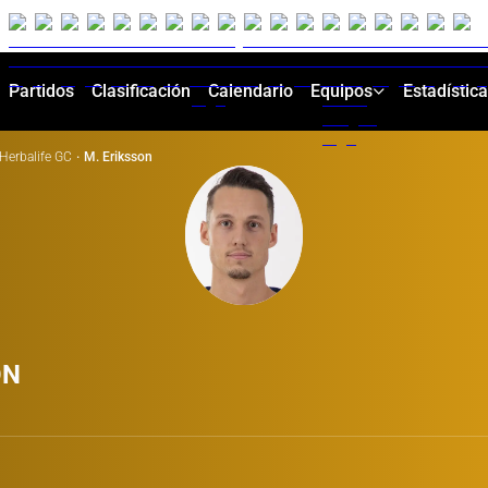
Partidos
Clasificación
Calendario
Equipos
Estadístic
Herbalife GC
·
M. Eriksson
ON