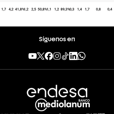
1,7
4,2
41,8
%
1,2
2,5
50,8
%
1,1
1,2
89,3
%
0,3
1,4
1,7
0,8
0,4
Síguenos en