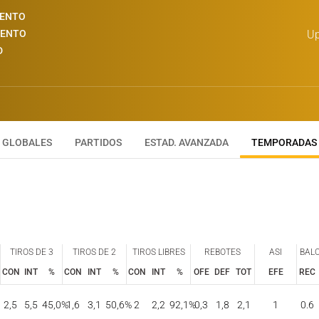
IENTO
IENTO
Up
D
GLOBALES
PARTIDOS
ESTAD. AVANZADA
TEMPORADAS
TIROS DE 3
TIROS DE 2
TIROS LIBRES
REBOTES
ASI
BAL
CON
INT
%
CON
INT
%
CON
INT
%
OFE
DEF
TOT
EFE
REC
TIROS DE 3
TIROS DE 2
TIROS LIBRES
REBOTES
ASI
BAL
CON
INT
%
CON
INT
%
CON
INT
%
OFE
DEF
TOT
EFE
REC
2,5
5,5
45,0
%
1,6
3,1
50,6
%
2
2,2
92,1
%
0,3
1,8
2,1
1
0.6