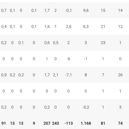
0,7
0,1
0
0,1
1,7
2
-0,1
9,6
15
14
0,4
0,1
0
0,1
1,6
1
2,6
6,3
21
12
0,2
0
0,1
0
0,6
0,5
2
3
23
1
0
0
0
0
1
0
-6
-1
1
0
0,9
0,2
0,2
0
1,7
2,1
-7,1
8
7
26
0
0
0
0
0
0
0
0
1
1
0,2
0
0
0
0,2
0
0
-0,2
1
3
91
13
13
9
207
243
-113
1.168
81
74