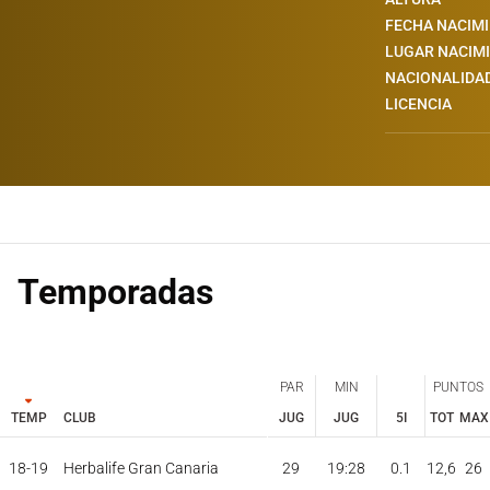
FECHA NACIM
LUGAR NACIM
NACIONALIDA
LICENCIA
Temporadas
PAR
MIN
PUNTOS
TEMP
CLUB
JUG
JUG
5I
TOT
MAX
PAR
MIN
PUNTOS
JUG
JUG
TOT
MAX
18-19
Herbalife Gran Canaria
29
19:28
0.1
12,6
26
TEMP
CLUB
5I