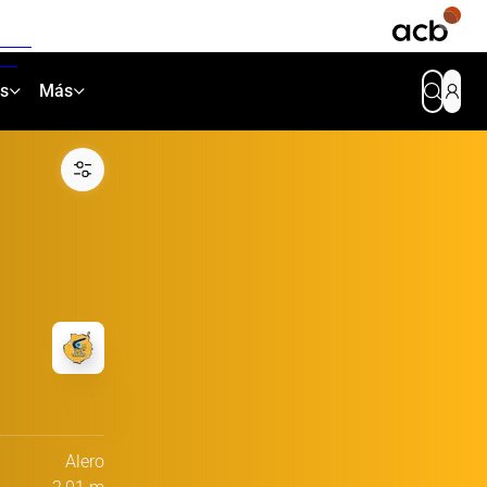
as
Más
Alero