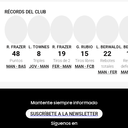
RÉCORDS DEL CLUB
R. FRAZER
L. TOWNES
R. FRAZER
G. RUBIO
L. BERWALD
L. 
48
8
19
15
22
Puntos
Triples
Tiros de 2
Tiros libres
Rebotes
Re
MAN - BAS
JOV - MAN
FER - MAN
MAN - FCB
totales
def
MAN - FER
MAN
Mantente siempre informado
SUSCRÍBETE A LA NEWSLETTER
Síguenos en