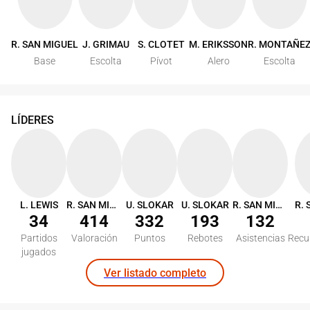
R. SAN MIGUEL
J. GRIMAU
S. CLOTET
M. ERIKSSON
R. MONTAÑE
Base
Escolta
Pívot
Alero
Escolta
LÍDERES
L. LEWIS
R. SAN MIGUEL
U. SLOKAR
U. SLOKAR
R. SAN MIGUEL
34
414
332
193
132
Partidos
Valoración
Puntos
Rebotes
Asistencias
Recu
jugados
Ver listado completo