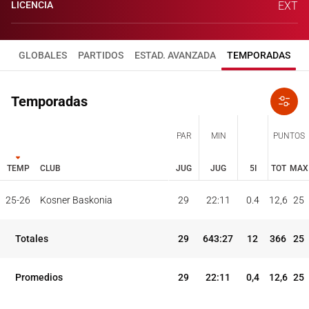
LICENCIA
EXT
GLOBALES
PARTIDOS
ESTAD. AVANZADA
TEMPORADAS
Temporadas
PAR
MIN
PUNTOS
TEMP
CLUB
JUG
JUG
5I
TOT
MAX
JUG
JUG
TOT
MAX
25-26
Kosner Baskonia
29
22:11
0.4
12,6
25
PAR
MIN
PUNTOS
TEMP
CLUB
5I
Totales
29
643:27
12
366
25
Promedios
29
22:11
0,4
12,6
25