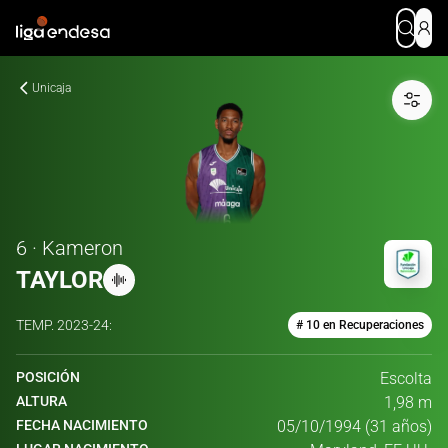
Unicaja
6 · Kameron
TAYLOR
TEMP.
2023-24
:
# 10 en Recuperaciones
POSICIÓN
Escolta
ALTURA
1,98 m
FECHA NACIMIENTO
05/10/1994 (31 años)