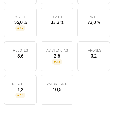
% 2 PT
% 3 PT
% TL
55,0 %
33,3 %
73,0 %
#
47
REBOTES
ASISTENCIAS
TAPONES
3,6
2,6
0,2
#
35
RECUPER.
VALORACIÓN
1,2
10,5
#
10