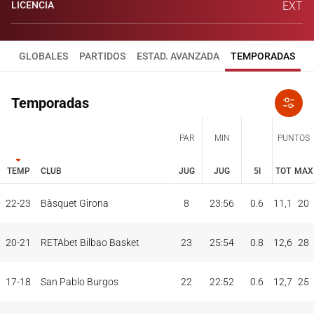
LICENCIA
EXT
GLOBALES
PARTIDOS
ESTAD. AVANZADA
TEMPORADAS
Temporadas
PAR
MIN
PUNTOS
TEMP
CLUB
JUG
JUG
5I
TOT
MAX
JUG
JUG
TOT
MAX
22-23
Bàsquet Girona
8
23:56
0.6
11,1
20
PAR
MIN
PUNTOS
TEMP
CLUB
5I
20-21
RETAbet Bilbao Basket
23
25:54
0.8
12,6
28
17-18
San Pablo Burgos
22
22:52
0.6
12,7
25