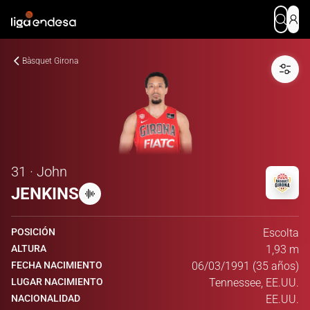
Bàsquet Girona
31 · John
JENKINS
POSICIÓN
Escolta
ALTURA
1,93 m
FECHA NACIMIENTO
06/03/1991 (35 años)
LUGAR NACIMIENTO
Tennessee, EE.UU.
NACIONALIDAD
EE.UU.