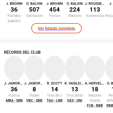
J. BROWN
O. BALVIN
J. BROWN
O. BALVIN
J. ROUSSELLE
J
36
507
454
224
113
Partidos
Valoración
Puntos
Rebotes
Asistencias
Recu
jugados
Ver listado completo
RÉCORDS DEL CLUB
J. JAWORSKI
J. JAWORSKI
R. SCOTT
K. VASILEIADIS
A. HERVELLE
O. 
36
8
14
13
18
Puntos
Triples
Tiros de 2
Tiros libres
Rebotes
Re
MBA - SBB
VBC - SBB
TAU - LBB
GES - UNI
totales
def
FCB - BBB
RBB