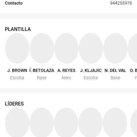
Contacto
944255976
PLANTILLA
J. BROWN
Í. BETOLAZA
A. REYES
J. KLJAJIC
N. DEL VAL
O. 
Escolta
Base
Alero
Escolta
Base
P
LÍDERES