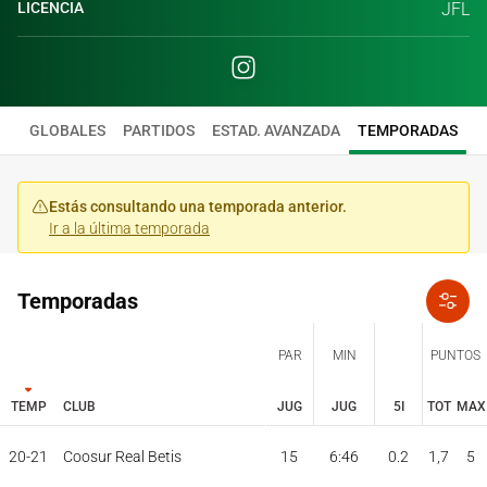
LICENCIA
JFL
GLOBALES
PARTIDOS
ESTAD. AVANZADA
TEMPORADAS
Estás consultando una temporada anterior.
Ir a la última temporada
Temporadas
PAR
MIN
PUNTOS
TEMP
CLUB
JUG
JUG
5I
TOT
MAX
JUG
JUG
TOT
MAX
20-21
Coosur Real Betis
15
6:46
0.2
1,7
5
PAR
MIN
PUNTOS