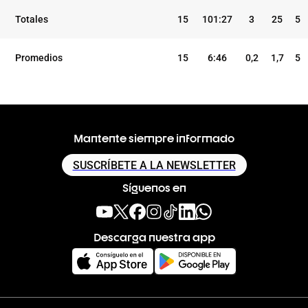
TEMP
CLUB
5I
Totales
15
101:27
3
25
5
Promedios
15
6:46
0,2
1,7
5
Mantente siempre informado
SUSCRÍBETE A LA NEWSLETTER
Síguenos en
Descarga nuestra app