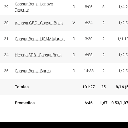
Coosur Betis - Lenovo
29
D
8:06
5
1/4 
Tenerife
30
Acunsa GBC - Coosur Betis
V
6:34
2
1/2 
31
Coosur Betis - UCAM Murcia
D
3:30
2
1/1 1
34
Hereda SPB - Coosur Betis
D
6:58
2
1/2 
36
Coosur Betis - Barça
D
14:33
2
1/2 
Totales
101:27
25
8/16 (
Promedios
6:46
1,67
0,53/1,0