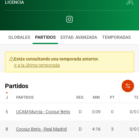
LICENCIA
JFL
GLOBALES
PARTIDOS
ESTAD. AVANZADA
TEMPORADAS
Estás consultando una temporada anterior.
Ir a la última temporada
Partidos
J
PARTIDOS
RES.
MIN
PT
T2
J
PARTIDOS
RES.
MIN
PT
T2
5
UCAM Murcia - Coosur Betis
D
0:09
0
0/0 
8
Coosur Betis - Real Madrid
D
4:16
3
0/0 