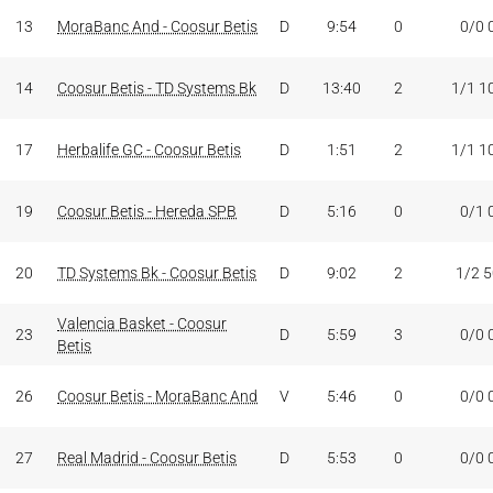
13
MoraBanc And - Coosur Betis
D
9:54
0
0/0 
14
Coosur Betis - TD Systems Bk
D
13:40
2
1/1 1
17
Herbalife GC - Coosur Betis
D
1:51
2
1/1 1
19
Coosur Betis - Hereda SPB
D
5:16
0
0/1 
20
TD Systems Bk - Coosur Betis
D
9:02
2
1/2 
Valencia Basket - Coosur
23
D
5:59
3
0/0 
Betis
26
Coosur Betis - MoraBanc And
V
5:46
0
0/0 
27
Real Madrid - Coosur Betis
D
5:53
0
0/0 