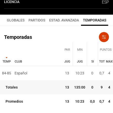
LICENCIA
ESP
GLOBALES
PARTIDOS
ESTAD. AVANZADA
TEMPORADAS
Temporadas
PAR
MIN
PUNTOS
TEMP
CLUB
JUG
JUG
5I
TOT
MAX
JUG
JUG
TOT
MAX
84-85
Español
13
10:23
0
0,7
4
PAR
MIN
PUNTOS
TEMP
CLUB
5I
Totales
13
135:00
0
9
4
Promedios
13
10:23
0,0
0,7
4