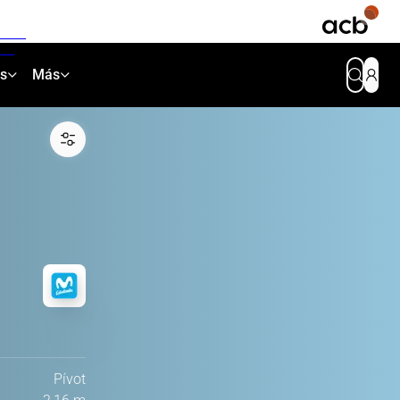
as
Más
Pívot