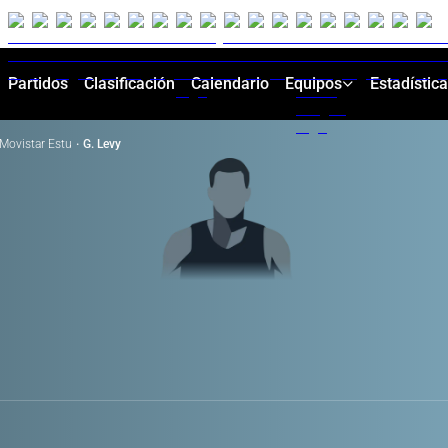
Partidos
Clasificación
Calendario
Equipos
Estadístic
Movistar Estu
·
G. Levy