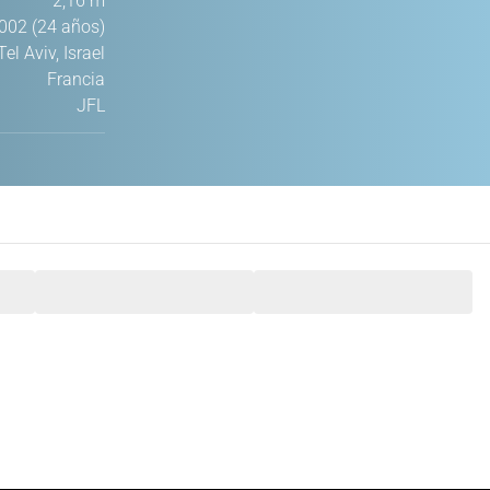
2,16 m
002 (24 años)
Tel Aviv, Israel
Francia
JFL