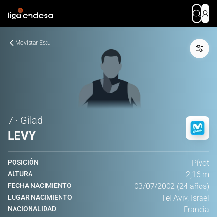
Movistar Estu
7 · Gilad
LEVY
POSICIÓN
Pívot
ALTURA
2,16 m
FECHA NACIMIENTO
03/07/2002 (24 años)
LUGAR NACIMIENTO
Tel Aviv, Israel
NACIONALIDAD
Francia