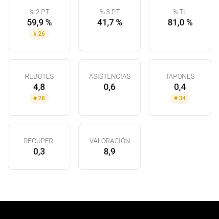
% 2 PT
% 3 PT
% TL
59,9 %
41,7 %
81,0 %
#
26
REBOTES
ASISTENCIAS
TAPONES
4,8
0,6
0,4
#
28
#
34
RECUPER.
VALORACIÓN
0,3
8,9