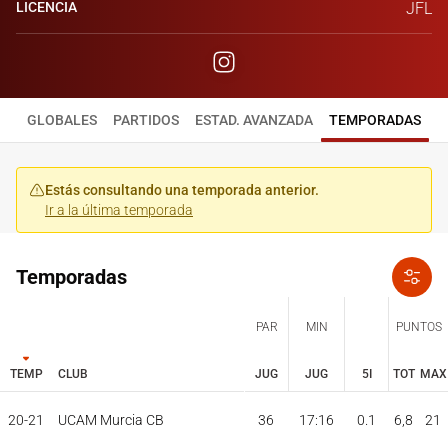
LICENCIA
JFL
GLOBALES
PARTIDOS
ESTAD. AVANZADA
TEMPORADAS
Estás consultando una temporada anterior.
Ir a la última temporada
Temporadas
PAR
MIN
PUNTOS
TEMP
CLUB
JUG
JUG
5I
TOT
MAX
JUG
JUG
TOT
MAX
20-21
UCAM Murcia CB
36
17:16
0.1
6,8
21
PAR
MIN
PUNTOS