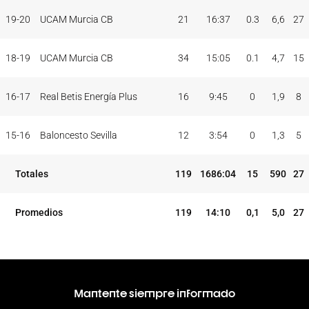
TEMP
CLUB
5I
19-20
UCAM Murcia CB
21
16:37
0.3
6,6
27
18-19
UCAM Murcia CB
34
15:05
0.1
4,7
15
16-17
Real Betis Energía Plus
16
9:45
0
1,9
8
15-16
Baloncesto Sevilla
12
3:54
0
1,3
5
Totales
119
1686:04
15
590
27
Promedios
119
14:10
0,1
5,0
27
Mantente siempre informado