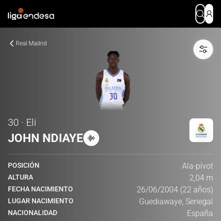
Real Madrid
30 · Eli
JOHN NDIAYE
POSICIÓN
Ala-pívot
ALTURA
2,04 m
FECHA NACIMIENTO
26/06/2004 (22 años)
LUGAR NACIMIENTO
Guediawaye, Senegal
NACIONALIDAD
España