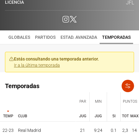
LICENCIA
JFL
GLOBALES
PARTIDOS
ESTAD. AVANZADA
TEMPORADAS
Estás consultando una temporada anterior.
Ir a la última temporada
Temporadas
PAR
MIN
PUNTOS
TEMP
CLUB
JUG
JUG
5I
TOT
MAX
JUG
JUG
TOT
MAX
22-23
Real Madrid
21
9:24
0.1
2,3
14
PAR
MIN
PUNTOS