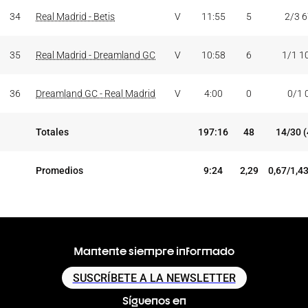
34
Real Madrid - Betis
V
11:55
5
2/3 
35
Real Madrid - Dreamland GC
V
10:58
6
1/1 1
36
Dreamland GC - Real Madrid
V
4:00
0
0/1 
Totales
197:16
48
14/30 
Promedios
9:24
2,29
0,67/1,4
Mantente siempre informado
SUSCRÍBETE A LA NEWSLETTER
Síguenos en