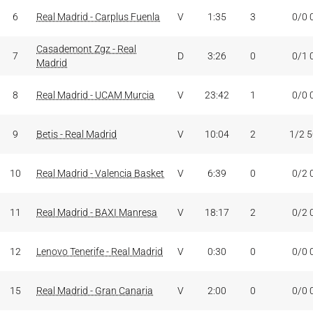
6
Real Madrid - Carplus Fuenla
V
1:35
3
0/0 
Casademont Zgz - Real
7
D
3:26
0
0/1 
Madrid
8
Real Madrid - UCAM Murcia
V
23:42
1
0/0 
9
Betis - Real Madrid
V
10:04
2
1/2 
10
Real Madrid - Valencia Basket
V
6:39
0
0/2 
11
Real Madrid - BAXI Manresa
V
18:17
2
0/2 
12
Lenovo Tenerife - Real Madrid
V
0:30
0
0/0 
15
Real Madrid - Gran Canaria
V
2:00
0
0/0 