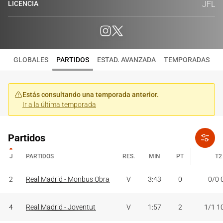
LICENCIA
JFL
GLOBALES
PARTIDOS
ESTAD. AVANZADA
TEMPORADAS
Estás consultando una temporada anterior.
Ir a la última temporada
Partidos
J
PARTIDOS
RES.
MIN
PT
T2
J
PARTIDOS
RES.
MIN
PT
T2
2
Real Madrid - Monbus Obra
V
3:43
0
0/0 
4
Real Madrid - Joventut
V
1:57
2
1/1 1