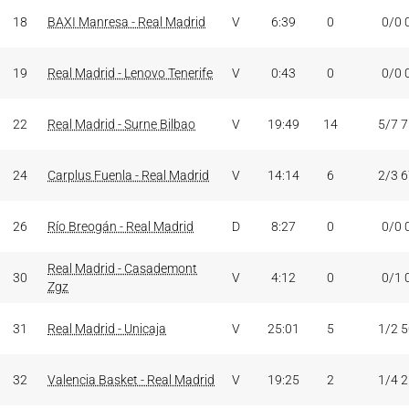
18
BAXI Manresa - Real Madrid
V
6:39
0
0/0 
19
Real Madrid - Lenovo Tenerife
V
0:43
0
0/0 
22
Real Madrid - Surne Bilbao
V
19:49
14
5/7 
24
Carplus Fuenla - Real Madrid
V
14:14
6
2/3 
26
Río Breogán - Real Madrid
D
8:27
0
0/0 
Real Madrid - Casademont
30
V
4:12
0
0/1 
Zgz
31
Real Madrid - Unicaja
V
25:01
5
1/2 
32
Valencia Basket - Real Madrid
V
19:25
2
1/4 