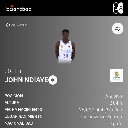
Real Madrid
30 · Eli
JOHN NDIAYE
POSICIÓN
Ala-pívot
ALTURA
2,04 m
FECHA NACIMIENTO
26/06/2004 (22 años)
LUGAR NACIMIENTO
Guediawaye, Senegal
NACIONALIDAD
España