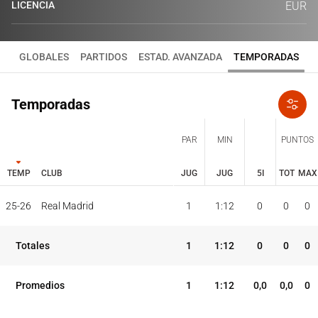
LICENCIA
EUR
GLOBALES
PARTIDOS
ESTAD. AVANZADA
TEMPORADAS
Temporadas
PAR
MIN
PUNTOS
TEMP
CLUB
JUG
JUG
5I
TOT
MAX
JUG
JUG
TOT
MAX
25-26
Real Madrid
1
1:12
0
0
0
PAR
MIN
PUNTOS
TEMP
CLUB
5I
Totales
1
1:12
0
0
0
Promedios
1
1:12
0,0
0,0
0