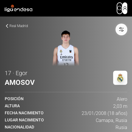
Real Madrid
17 · Egor
AMOSOV
POSICIÓN
Alero
ALTURA
2,03 m
FECHA NACIMIENTO
23/01/2008 (18 años)
LUGAR NACIMIENTO
Camapa, Rusia
NACIONALIDAD
Rusia