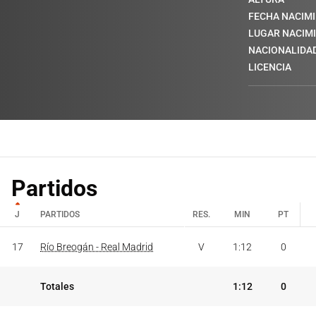
FECHA NACIM
LUGAR NACIM
NACIONALIDA
LICENCIA
Partidos
J
PARTIDOS
RES.
MIN
PT
J
PARTIDOS
RES.
MIN
PT
17
Río Breogán - Real Madrid
V
1:12
0
Totales
1:12
0