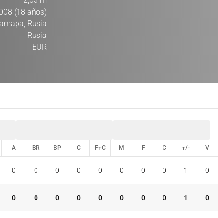
2,03 m
008 (18 años)
amapa, Rusia
Rusia
EUR
A
BR
BP
C
F+C
M
F
C
+/-
V
A
BR
BP
C
F+C
M
F
C
+/-
V
0
0
0
0
0
0
0
0
1
0
0
0
0
0
0
0
0
0
1
0