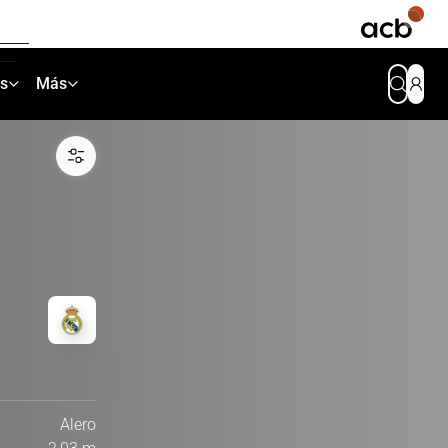
as
Más
Alero