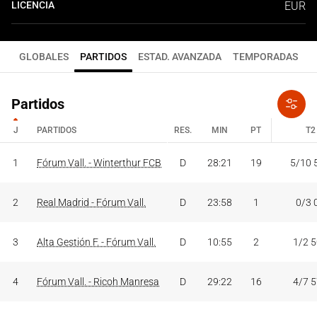
LICENCIA
EUR
GLOBALES
PARTIDOS
ESTAD. AVANZADA
TEMPORADAS
Partidos
J
PARTIDOS
RES.
MIN
PT
T2
J
PARTIDOS
RES.
MIN
PT
T2
1
Fórum Vall. - Winterthur FCB
D
28:21
19
5/10 
2
Real Madrid - Fórum Vall.
D
23:58
1
0/3 
3
Alta Gestión F. - Fórum Vall.
D
10:55
2
1/2 
4
Fórum Vall. - Ricoh Manresa
D
29:22
16
4/7 