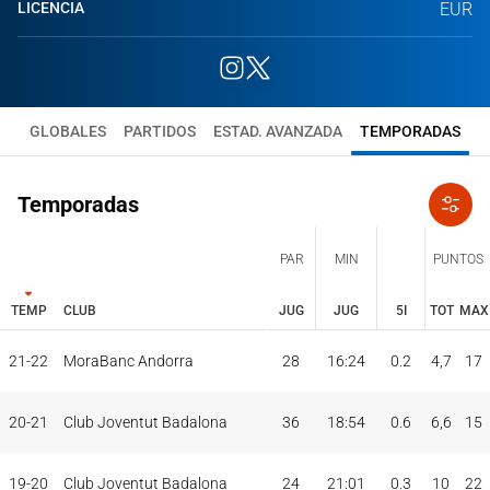
LICENCIA
EUR
GLOBALES
PARTIDOS
ESTAD. AVANZADA
TEMPORADAS
Temporadas
PAR
MIN
PUNTOS
TEMP
CLUB
JUG
JUG
5I
TOT
MAX
JUG
JUG
TOT
MAX
21-22
MoraBanc Andorra
28
16:24
0.2
4,7
17
PAR
MIN
PUNTOS
TEMP
CLUB
5I
20-21
Club Joventut Badalona
36
18:54
0.6
6,6
15
19-20
Club Joventut Badalona
24
21:01
0.3
10
22