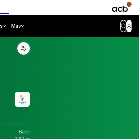
as
Más
Base