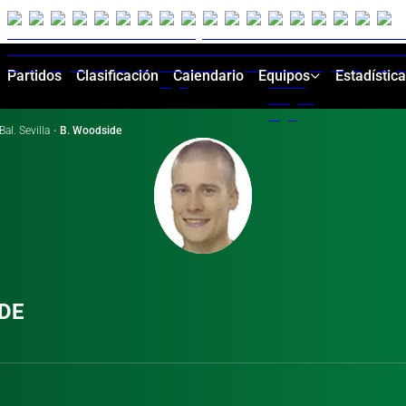
Partidos
Clasificación
Calendario
Equipos
Estadístic
Bal. Sevilla
·
B. Woodside
DE