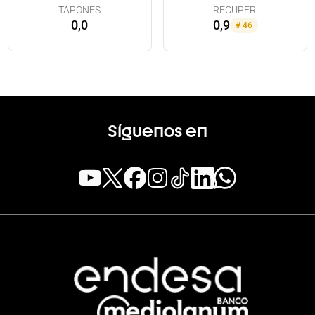
TAPONES
RECUPER.
0,0
0,9
#
46
Síguenos en