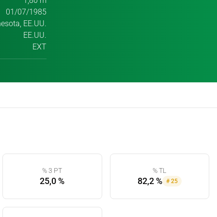
1,80 m
01/07/1985
esota, EE.UU.
EE.UU.
EXT
% 3 PT
% TL
25,0 %
82,2 %
#
25