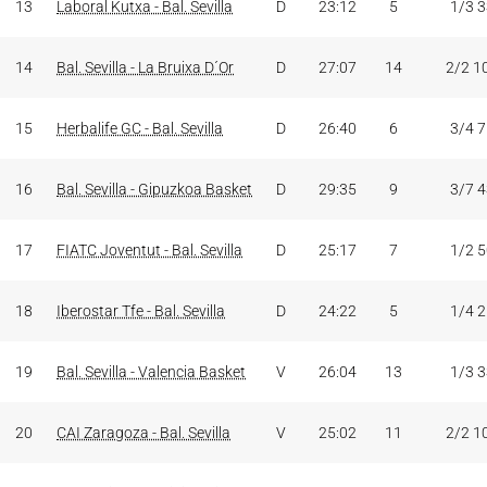
13
Laboral Kutxa - Bal. Sevilla
D
23:12
5
1/3 
14
Bal. Sevilla - La Bruixa D´Or
D
27:07
14
2/2 1
15
Herbalife GC - Bal. Sevilla
D
26:40
6
3/4 
16
Bal. Sevilla - Gipuzkoa Basket
D
29:35
9
3/7 
17
FIATC Joventut - Bal. Sevilla
D
25:17
7
1/2 
18
Iberostar Tfe - Bal. Sevilla
D
24:22
5
1/4 
19
Bal. Sevilla - Valencia Basket
V
26:04
13
1/3 
20
CAI Zaragoza - Bal. Sevilla
V
25:02
11
2/2 1