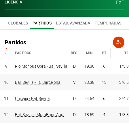
LICENCIA
EXT
GLOBALES
PARTIDOS
ESTAD. AVANZADA
TEMPORADAS
Partidos
J
PARTIDOS
RES.
MIN
PT
T2
J
PARTIDOS
RES.
MIN
PT
T2
9
Rio Monbus Obra - Bal. Sevilla
D
19:30
6
1/3 
10
Bal. Sevilla - FC Barcelona
V
23:38
13
3/6 
11
Unicaja - Bal. Sevilla
D
24:54
6
3/4 
12
Bal. Sevilla - MoraBanc And.
D
18:59
4
1/3 