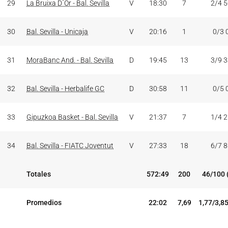
29
La Bruixa D´Or - Bal. Sevilla
V
18:30
7
2/4 
30
Bal. Sevilla - Unicaja
V
20:16
1
0/3 
31
MoraBanc And. - Bal. Sevilla
D
19:45
13
3/9 
32
Bal. Sevilla - Herbalife GC
D
30:58
11
0/5 
33
Gipuzkoa Basket - Bal. Sevilla
V
21:37
7
1/4 
34
Bal. Sevilla - FIATC Joventut
V
27:33
18
6/7 
Totales
572:49
200
46/100 
Promedios
22:02
7,69
1,77/3,8