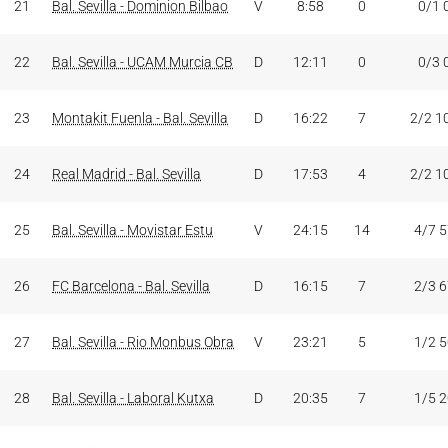
21
Bal. Sevilla - Dominion Bilbao
V
8:58
0
0/1 
22
Bal. Sevilla - UCAM Murcia CB
D
12:11
0
0/3 
23
Montakit Fuenla - Bal. Sevilla
D
16:22
7
2/2 1
24
Real Madrid - Bal. Sevilla
D
17:53
4
2/2 1
25
Bal. Sevilla - Movistar Estu
V
24:15
14
4/7 
26
FC Barcelona - Bal. Sevilla
D
16:15
7
2/3 
27
Bal. Sevilla - Rio Monbus Obra
V
23:21
5
1/2 
28
Bal. Sevilla - Laboral Kutxa
D
20:35
7
1/5 