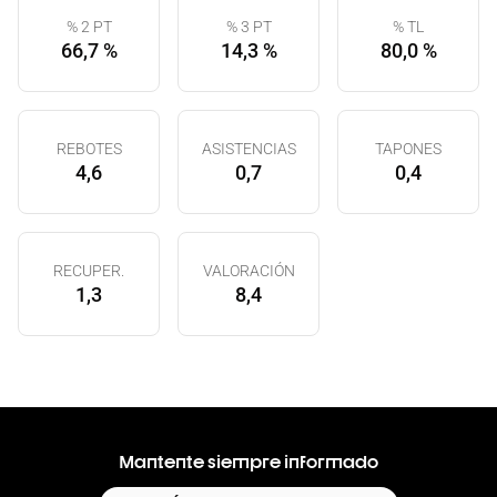
% 2 PT
% 3 PT
% TL
66,7 %
14,3 %
80,0 %
REBOTES
ASISTENCIAS
TAPONES
4,6
0,7
0,4
RECUPER.
VALORACIÓN
1,3
8,4
Mantente siempre informado