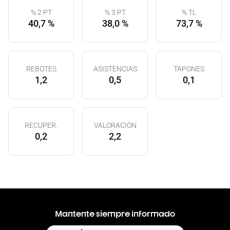
% 2 PT
% 3 PT
% TL
40,7 %
38,0 %
73,7 %
REBOTES
ASISTENCIAS
TAPONES
1,2
0,5
0,1
RECUPER.
VALORACIÓN
0,2
2,2
Mantente siempre informado