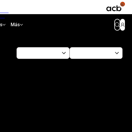
as
Más