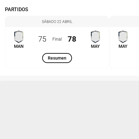
PARTIDOS
SÁBADO 22 ABRIL
75
78
Final
MAN
MAY
MAY
Resumen