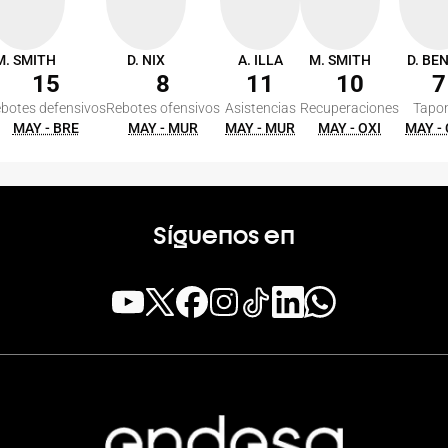
M. SMITH
D. NIX
A. ILLA
M. SMITH
D. BE
15
8
11
10
7
botes defensivos
Rebotes ofensivos
Asistencias
Recuperaciones
Tapo
MAY - BRE
MAY - MUR
MAY - MUR
MAY - OXI
MAY -
Síguenos en