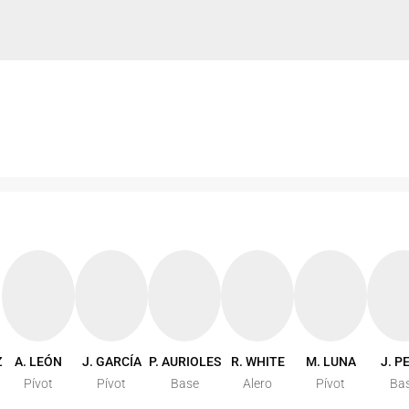
Z
A. LEÓN
J. GARCÍA
P. AURIOLES
R. WHITE
M. LUNA
J. P
Pívot
Pívot
Base
Alero
Pívot
Ba