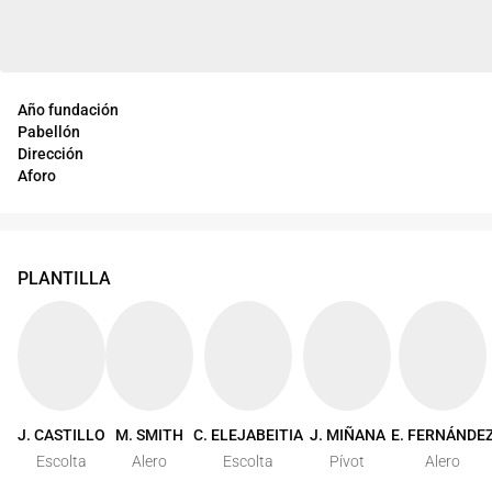
Año fundación
Pabellón
Dirección
Aforo
PLANTILLA
J. CASTILLO
M. SMITH
C. ELEJABEITIA
J. MIÑANA
E. FERNÁNDE
Escolta
Alero
Escolta
Pívot
Alero