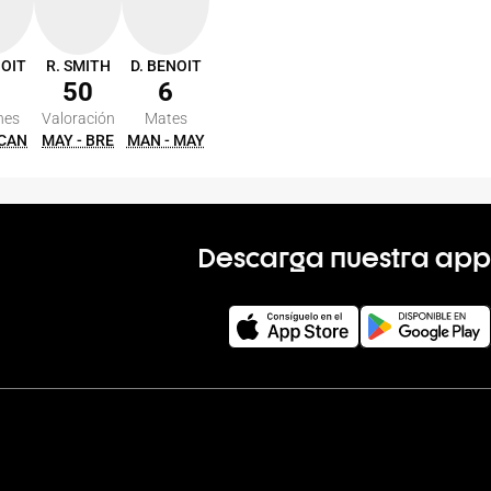
NOIT
R. SMITH
D. BENOIT
50
6
nes
Valoración
Mates
 CAN
MAY - BRE
MAN - MAY
Descarga nuestra app