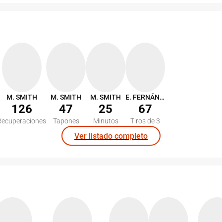
M. SMITH
M. SMITH
M. SMITH
E. FERNÁNDEZ
126
47
25
67
Recuperaciones
Tapones
Minutos
Tiros de 3
Ver listado completo