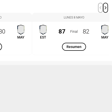
O
LUNES 8 MAYO
80
87
82
Final
MAY
EST
MAY
Resumen