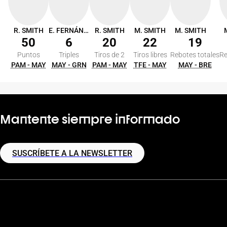
R. SMITH
E. FERNÁNDEZ
R. SMITH
M. SMITH
M. SMITH
50
6
20
22
19
Puntos
Triples
Tiros de 2
Tiros libres
Rebotes totales
Re
PAM - MAY
MAY - GRN
PAM - MAY
TFE - MAY
MAY - BRE
Mantente siempre informado
SUSCRÍBETE A LA NEWSLETTER