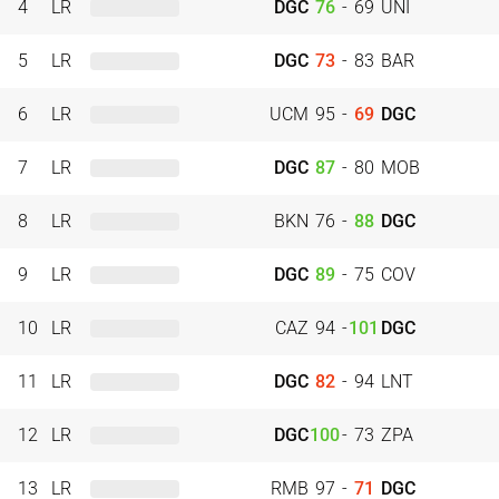
4
LR
DGC
76
-
69
UNI
5
LR
DGC
73
-
83
BAR
6
LR
UCM
95
-
69
DGC
7
LR
DGC
87
-
80
MOB
8
LR
BKN
76
-
88
DGC
9
LR
DGC
89
-
75
COV
10
LR
CAZ
94
-
101
DGC
11
LR
DGC
82
-
94
LNT
12
LR
DGC
100
-
73
ZPA
13
LR
RMB
97
-
71
DGC