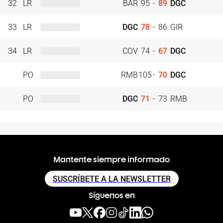
32
LR
BAR
95
-
89
DGC
33
LR
DGC
78
-
86
GIR
34
LR
COV
74
-
67
DGC
PO
RMB
105
-
70
DGC
PO
DGC
71
-
73
RMB
Mantente siempre informado
SUSCRÍBETE A LA NEWSLETTER
Síguenos en