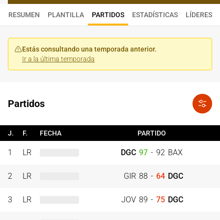
RESUMEN
PLANTILLA
PARTIDOS
ESTADÍSTICAS
LÍDERES
Estás consultando una temporada anterior.
Ir a la última temporada
Partidos
J.
F.
FECHA
PARTIDO
1
LR
DGC
97
-
92
BAX
2
LR
GIR
88
-
64
DGC
3
LR
JOV
89
-
75
DGC