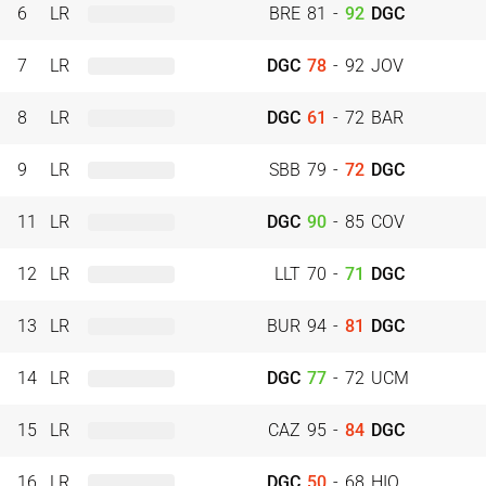
6
LR
BRE
81
-
92
DGC
7
LR
DGC
78
-
92
JOV
8
LR
DGC
61
-
72
BAR
9
LR
SBB
79
-
72
DGC
11
LR
DGC
90
-
85
COV
12
LR
LLT
70
-
71
DGC
13
LR
BUR
94
-
81
DGC
14
LR
DGC
77
-
72
UCM
15
LR
CAZ
95
-
84
DGC
16
LR
DGC
50
-
68
HIO