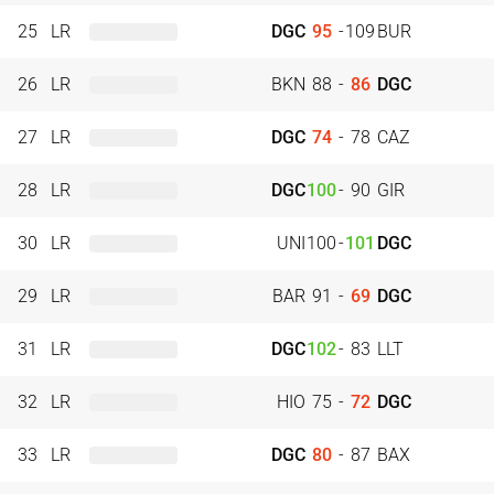
25
LR
DGC
95
-
109
BUR
26
LR
BKN
88
-
86
DGC
27
LR
DGC
74
-
78
CAZ
28
LR
DGC
100
-
90
GIR
30
LR
UNI
100
-
101
DGC
29
LR
BAR
91
-
69
DGC
31
LR
DGC
102
-
83
LLT
32
LR
HIO
75
-
72
DGC
33
LR
DGC
80
-
87
BAX