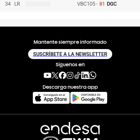
34
LR
VBC
105
-
81
DGC
Mantente siempre informado
SUSCRÍBETE A LA NEWSLETTER
Síguenos en
Descarga nuestra app