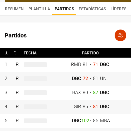
RESUMEN
PLANTILLA
PARTIDOS
ESTADÍSTICAS
LÍDERES
Partidos
J.
F.
FECHA
PARTIDO
1
LR
RMB
81
-
71
DGC
2
LR
DGC
72
-
81
UNI
3
LR
BAX
80
-
87
DGC
4
LR
GIR
85
-
81
DGC
5
LR
DGC
102
-
85
MBA