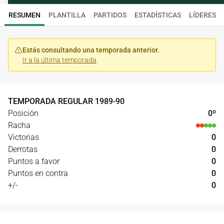
RESUMEN
PLANTILLA
PARTIDOS
ESTADÍSTICAS
LÍDERES
Estás consultando una temporada anterior.
Ir a la última temporada
TEMPORADA REGULAR
1989
-
90
Posición
0
º
Racha
Victorias
0
Derrotas
0
Puntos a favor
0
Puntos en contra
0
+/-
0