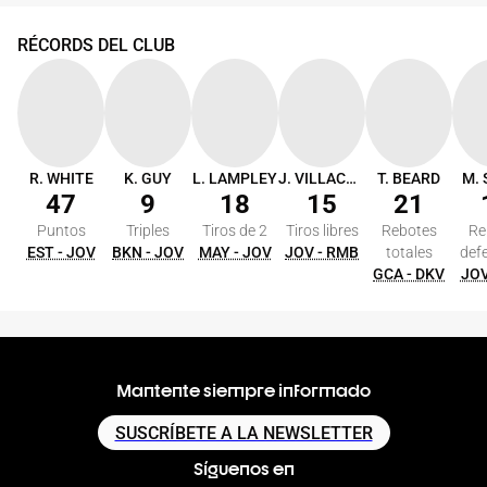
RÉCORDS DEL CLUB
R. WHITE
K. GUY
L. LAMPLEY
J. VILLACAMPA
T. BEARD
M.
47
9
18
15
21
Puntos
Triples
Tiros de 2
Tiros libres
Rebotes
Re
EST - JOV
BKN - JOV
MAY - JOV
JOV - RMB
totales
def
GCA - DKV
JOV
Mantente siempre informado
SUSCRÍBETE A LA NEWSLETTER
Síguenos en