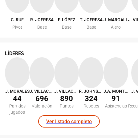
C. RUF
R. JOFRESA
F. LÓPEZ
T. JOFRESA
J. MARGALL
J. V
Pívot
Base
Base
Base
Alero
LÍDERES
J. MORALES
J. VILLACAMPA
J. VILLACAMPA
R. JOHNSON
J.A. MONTERO
44
696
890
324
91
Partidos
Valoración
Puntos
Rebotes
Asistencias
Recu
jugados
Ver listado completo