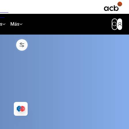
as
Más