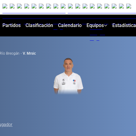
Partidos
Clasificación
Calendario
Equipos
Estadístic
Río Breogán
·
V. Mrsic
jugador