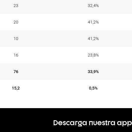
23
32,4
%
20
41,2
%
10
41,2
%
16
23,8
%
76
33,9
%
15,2
0,5
%
Descarga nuestra app