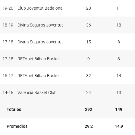
19-20
Club Joventut Badalona
28
11
18-19
Divina Seguros Joventut
36
18
17-18
Divina Seguros Joventut
15
8
17-18
RETAbet Bilbao Basket
9
3
16-17
RETAbet Bilbao Basket
32
14
14-15
Valencia Basket Club
24
13
Totales
292
149
Promedios
29,2
14,9