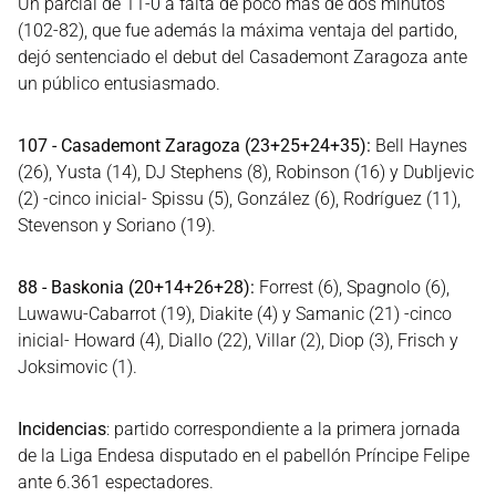
Un parcial de 11-0 a falta de poco más de dos minutos
(102-82), que fue además la máxima ventaja del partido,
dejó sentenciado el debut del Casademont Zaragoza ante
un público entusiasmado.
107 - Casademont Zaragoza (23+25+24+35):
Bell Haynes
(26), Yusta (14), DJ Stephens (8), Robinson (16) y Dubljevic
(2) -cinco inicial- Spissu (5), González (6), Rodríguez (11),
Stevenson y Soriano (19).
88 - Baskonia (20+14+26+28):
Forrest (6), Spagnolo (6),
Luwawu-Cabarrot (19), Diakite (4) y Samanic (21) -cinco
inicial- Howard (4), Diallo (22), Villar (2), Diop (3), Frisch y
Joksimovic (1).
Incidencias
: partido correspondiente a la primera jornada
de la Liga Endesa disputado en el pabellón Príncipe Felipe
ante 6.361 espectadores.