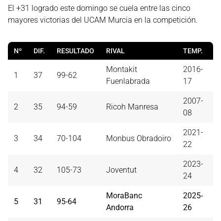
El +31 logrado este domingo se cuela entre las cinco
mayores victorias del UCAM Murcia en la competición.
Nº
DIF.
RESULTADO
RIVAL
TEMP.
Montakit
2016-
1
37
99-62
Fuenlabrada
17
2007-
2
35
94-59
Ricoh Manresa
08
2021-
3
34
70-104
Monbus Obradoiro
22
2023-
4
32
105-73
Joventut
24
MoraBanc
2025-
5
31
95-64
Andorra
26