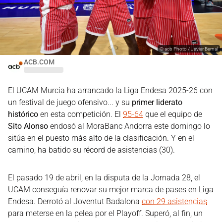
©
acb Photo / Javier Bernal
ACB.COM
El UCAM Murcia ha arrancado la Liga Endesa 2025-26 con
un festival de juego ofensivo... y su
primer liderato
histórico
en esta competición. El
95-64
que el equipo de
Sito Alonso
endosó al MoraBanc Andorra este domingo lo
sitúa en el puesto más alto de la clasificación. Y en el
camino, ha batido su récord de asistencias (30).
El pasado 19 de abril, en la disputa de la Jornada 28, el
UCAM conseguía renovar su mejor marca de pases en Liga
Endesa. Derrotó al Joventut Badalona
con 29 asistencias
para meterse en la pelea por el Playoff. Superó, al fin, un