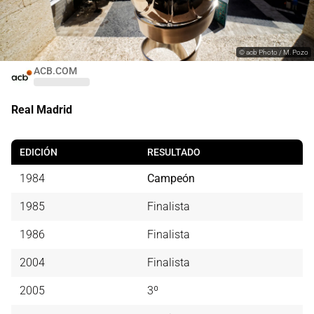
©
acb Photo / M. Pozo
ACB.COM
Real Madrid
EDICIÓN
RESULTADO
1984
Campeón
1985
Finalista
1986
Finalista
2004
Finalista
2005
3º