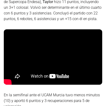
de Supercopa Endesa),
Taylor
hizo 11 puntos, incluyendo
un 3+1 colosal. Volvió ser determinante en el último cuarto
con 6 puntos y 3 asistencias. Concluyó el partido con 22
puntos, 6 rebotes, 6 asistencias y un +15 con él en pista.
En la semifinal ante el UCAM Murcia tuvo menos minutos
(10) y aportó 6 puntos y 3 recuperaciones para 5 de