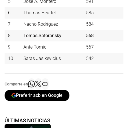
5
José A. Montero
591
6
Thomas Heurtel
585
7
Nacho Rodríguez
584
8
Tomas Satoransky
568
9
Ante Tomic
567
10
Saras Jasikevicius
542
Comparte en
Preferir acb en Google
ÚLTIMAS NOTICIAS