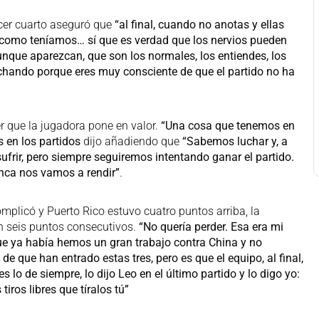
rcer cuarto aseguró que
“al final, cuando no anotas y ellas
s como teníamos… sí que es verdad que los nervios pueden
unque aparezcan, que son los normales, los entiendes, los
luchando porque eres muy consciente de que el partido no ha
 que la jugadora pone en valor.
“Una cosa que tenemos en
en los partidos
dijo añadiendo que
“Sabemos luchar y, a
rir, pero siempre seguiremos intentando ganar el partido.
ca nos vamos a rendir”
.
mplicó y Puerto Rico estuvo cuatro puntos arriba, la
n seis puntos consecutivos.
“No quería perder. Esa era mi
ue ya había hemos un gran trabajo contra China y no
 de que han entrado estas tres, pero es que el equipo, al final,
 lo de siempre, lo dijo Leo en el último partido y lo digo yo:
iros libres que tíralos tú”