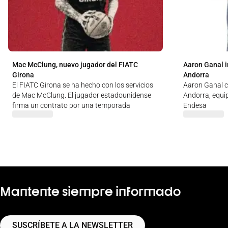
Mac McClung, nuevo jugador del FIATC
Aaron Ganal i
Girona
Andorra
El FIATC Girona se ha hecho con los servicios
Aaron Ganal c
de Mac McClung. El jugador estadounidense
Andorra, equip
firma un contrato por una temporada
Endesa
Mantente siempre informado
SUSCRÍBETE A LA NEWSLETTER