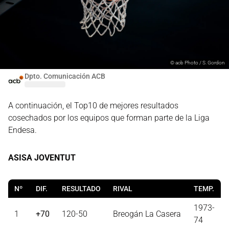
©
acb Photo / S. Gordon
Dpto. Comunicación ACB
A continuación, el Top10 de mejores resultados
cosechados por los equipos que forman parte de la Liga
Endesa.
ASISA JOVENTUT
Nº
DIF.
RESULTADO
RIVAL
TEMP.
1973-
1
+70
120-50
Breogán La Casera
74