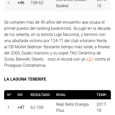
=
+46
108-62
Basket
16
Se cumplen más de 40 años del encuentro que ocupa el
primer puesto del ranking baskonista. Se jugó en la decada
de los setenta, en la extinta Liga Nacional, y terminó con
una abultada victoria por 124-71 del club vitoriano frente
al CB Mollet Sedimar. Bastante tiempo más tarde, a finales
del 2000, Dusko Ivanovic y su súper TAU Cerámica de
Scola, Bennett, Oberto... rozó el récord con un
+51
contra el
Proaguas Costablanca.
LA LAGUNA TENERIFE
Nº
DIF.
RESULTADO
RIVAL
TEMP.
Real Betis Energia
2017-
1
+47
62-109
Plus
18