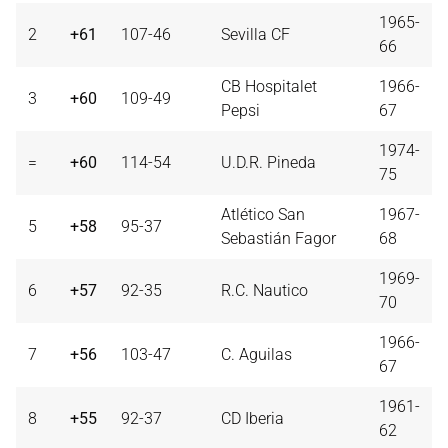
1965-
2
+61
107-46
Sevilla CF
66
CB Hospitalet
1966-
3
+60
109-49
Pepsi
67
1974-
=
+60
114-54
U.D.R. Pineda
75
Atlético San
1967-
5
+58
95-37
Sebastián Fagor
68
1969-
6
+57
92-35
R.C. Nautico
70
1966-
7
+56
103-47
C. Aguilas
67
1961-
8
+55
92-37
CD Iberia
62