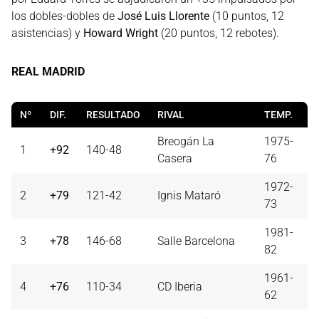
los dobles-dobles de
José Luis Llorente
(10 puntos, 12
asistencias) y
Howard Wright
(20 puntos, 12 rebotes).
REAL MADRID
Nº
DIF.
RESULTADO
RIVAL
TEMP.
Breogán La
1975-
1
+92
140-48
Casera
76
1972-
2
+79
121-42
Ignis Mataró
73
1981-
3
+78
146-68
Salle Barcelona
82
1961-
4
+76
110-34
CD Iberia
62