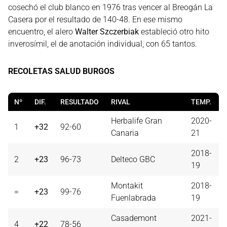
cosechó el club blanco en 1976 tras vencer al Breogán La
Casera por el resultado de 140-48. En ese mismo
encuentro, el alero
Walter Szczerbiak
estableció otro hito
inverosímil, el de anotación individual, con 65 tantos.
RECOLETAS SALUD BURGOS
Nº
DIF.
RESULTADO
RIVAL
TEMP.
Herbalife Gran
2020-
1
+32
92-60
Canaria
21
2018-
2
+23
96-73
Delteco GBC
19
Montakit
2018-
=
+23
99-76
Fuenlabrada
19
Casademont
2021-
4
+22
78-56