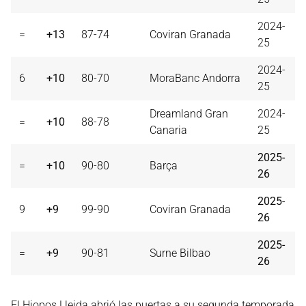
2024-
=
+13
87-74
Coviran Granada
25
2024-
6
+10
80-70
MoraBanc Andorra
25
Dreamland Gran
2024-
=
+10
88-78
Canaria
25
2025-
=
+10
90-80
Barça
26
2025-
9
+9
99-90
Coviran Granada
26
2025-
=
+9
90-81
Surne Bilbao
26
El Hiopos Lleida abrió las puertas a su segunda temporada