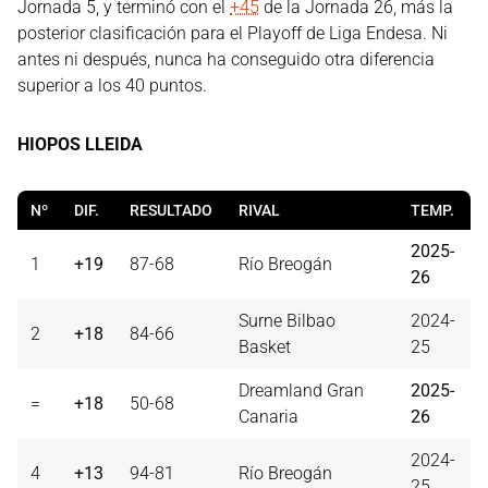
Jornada 5, y terminó con el
+45
de la Jornada 26, más la
posterior clasificación para el Playoff de Liga Endesa. Ni
antes ni después, nunca ha conseguido otra diferencia
superior a los 40 puntos.
HIOPOS LLEIDA
Nº
DIF.
RESULTADO
RIVAL
TEMP.
2025-
1
+19
87-68
Río Breogán
26
Surne Bilbao
2024-
2
+18
84-66
Basket
25
Dreamland Gran
2025-
=
+18
50-68
Canaria
26
2024-
4
+13
94-81
Río Breogán
25