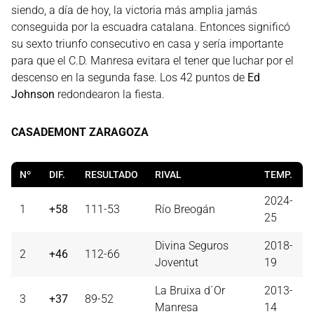
siendo, a día de hoy, la victoria más amplia jamás
conseguida por la escuadra catalana. Entonces significó
su sexto triunfo consecutivo en casa y sería importante
para que el C.D. Manresa evitara el tener que luchar por el
descenso en la segunda fase. Los 42 puntos de
Ed
Johnson
redondearon la fiesta.
CASADEMONT ZARAGOZA
Nº
DIF.
RESULTADO
RIVAL
TEMP.
2024-
1
+58
111-53
Río Breogán
25
Divina Seguros
2018-
2
+46
112-66
Joventut
19
La Bruixa d´Or
2013-
3
+37
89-52
Manresa
14