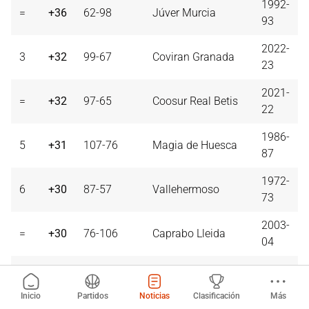
1992-
=
+36
62-98
Júver Murcia
93
2022-
3
+32
99-67
Coviran Granada
23
2021-
=
+32
97-65
Coosur Real Betis
22
1986-
5
+31
107-76
Magia de Huesca
87
1972-
6
+30
87-57
Vallehermoso
73
2003-
=
+30
76-106
Caprabo Lleida
04
1993-
8
+28
108-80
Argal Huesca
94
Inicio
Partidos
Noticias
Clasificación
Más