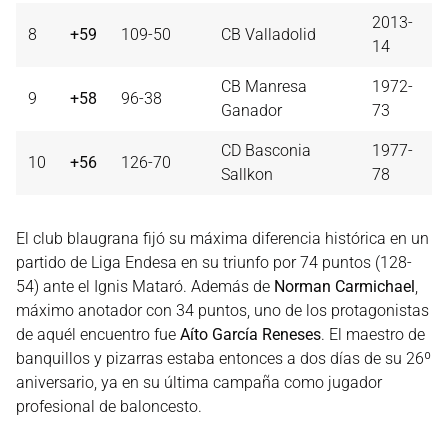
2013-
8
+59
109-50
CB Valladolid
14
CB Manresa
1972-
9
+58
96-38
Ganador
73
CD Basconia
1977-
10
+56
126-70
Sallkon
78
El club blaugrana fijó su máxima diferencia histórica en un
partido de Liga Endesa en su triunfo por 74 puntos (128-
54) ante el Ignis Mataró. Además de
Norman Carmichael
,
máximo anotador con 34 puntos, uno de los protagonistas
de aquél encuentro fue
Aíto García Reneses
. El maestro de
banquillos y pizarras estaba entonces a dos días de su 26º
aniversario, ya en su última campaña como jugador
profesional de baloncesto.