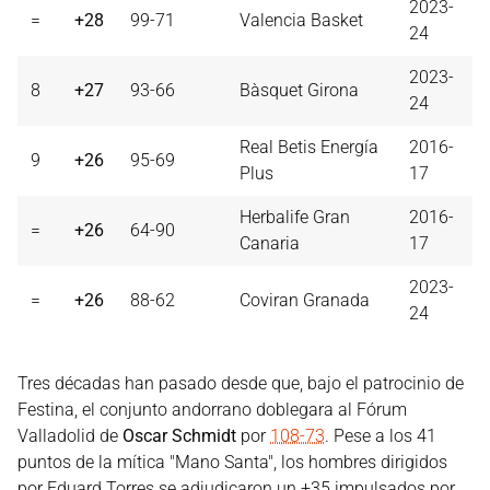
2023-
=
+28
99-71
Valencia Basket
24
2023-
8
+27
93-66
Bàsquet Girona
24
Real Betis Energía
2016-
9
+26
95-69
Plus
17
Herbalife Gran
2016-
=
+26
64-90
Canaria
17
2023-
=
+26
88-62
Coviran Granada
24
Tres décadas han pasado desde que, bajo el patrocinio de
Festina, el conjunto andorrano doblegara al Fórum
Valladolid de
Oscar Schmidt
por
108-73
. Pese a los 41
puntos de la mítica "Mano Santa", los hombres dirigidos
por Eduard Torres se adjudicaron un +35 impulsados por