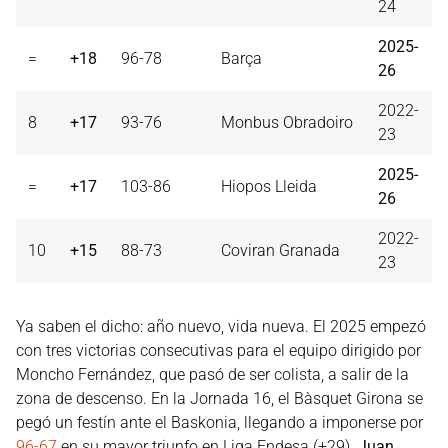
24
2025-
=
+18
96-78
Barça
26
2022-
8
+17
93-76
Monbus Obradoiro
23
2025-
=
+17
103-86
Hiopos Lleida
26
2022-
10
+15
88-73
Coviran Granada
23
Ya saben el dicho: año nuevo, vida nueva. El 2025 empezó
con tres victorias consecutivas para el equipo dirigido por
Moncho Fernández, que pasó de ser colista, a salir de la
zona de descenso. En la Jornada 16, el Bàsquet Girona se
pegó un festín ante el Baskonia, llegando a imponerse por
96-67
en su mayor triunfo en Liga Endesa (+29).
Juan