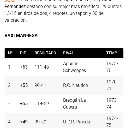
Fernández
destacó con su mejor más mortífera: 29 puntos,
13/15 en tiros de dos, 4 rebotes, un tapón y 30 de
valoración.
BAXI MANRESA
Nº
DIF.
RESULTADO
RIVAL
TEMP.
Aguilas
1975-
1
+63
111-48
Schweppes
76
1970-
2
+55
96-41
R.C. Nautico
71
Breogán La
1973-
=
+55
114-59
Casera
74
1974-
4
+49
99-50
U.D.R. Pineda
75