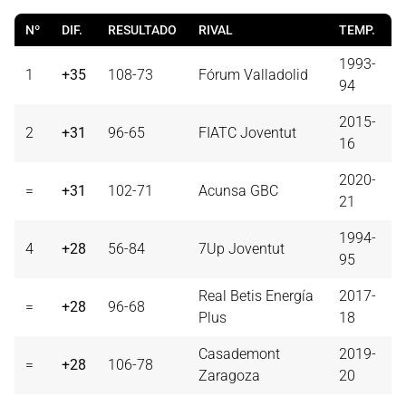
Nº
DIF.
RESULTADO
RIVAL
TEMP.
1993-
1
+35
108-73
Fórum Valladolid
94
2015-
2
+31
96-65
FIATC Joventut
16
2020-
=
+31
102-71
Acunsa GBC
21
1994-
4
+28
56-84
7Up Joventut
95
Real Betis Energía
2017-
=
+28
96-68
Plus
18
Casademont
2019-
=
+28
106-78
Zaragoza
20