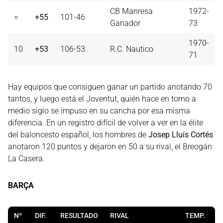
CB Manresa
1972-
=
+55
101-46
Ganador
73
1970-
10
+53
106-53
R.C. Nautico
71
Hay equipos que consiguen ganar un partido anotando 70
tantos, y luego está el Joventut, quién hace en torno a
medio siglo se impuso en su cancha por esa misma
diferencia. En un registro difícil de volver a ver en la élite
del baloncesto español, los hombres de
Josep Lluís Cortés
anotaron 120 puntos y dejaron en 50 a su rival, el Breogán
La Casera.
BARÇA
Nº
DIF.
RESULTADO
RIVAL
TEMP.