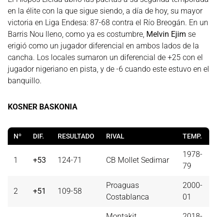
en la élite con la que sigue siendo, a día de hoy, su mayor
victoria en Liga Endesa: 87-68 contra el Río Breogán. En un
Barris Nou lleno, como ya es costumbre,
Melvin Ejim
se
erigió como un jugador diferencial en ambos lados de la
cancha. Los locales sumaron un diferencial de +25 con el
jugador nigeriano en pista, y de -6 cuando este estuvo en el
banquillo.
KOSNER BASKONIA
Nº
DIF.
RESULTADO
RIVAL
TEMP.
1978-
1
+53
124-71
CB Mollet Sedimar
79
Proaguas
2000-
2
+51
109-58
Costablanca
01
Montakit
2018-