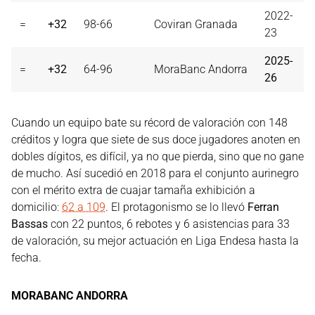
2022-
=
+32
98-66
Coviran Granada
23
2025-
=
+32
64-96
MoraBanc Andorra
26
Cuando un equipo bate su récord de valoración con 148
créditos y logra que siete de sus doce jugadores anoten en
dobles dígitos, es difícil, ya no que pierda, sino que no gane
de mucho. Así sucedió en 2018 para el conjunto aurinegro
con el mérito extra de cuajar tamaña exhibición a
domicilio:
62 a 109
. El protagonismo se lo llevó
Ferran
Bassas
con 22 puntos, 6 rebotes y 6 asistencias para 33
de valoración, su mejor actuación en Liga Endesa hasta la
fecha.
MORABANC ANDORRA