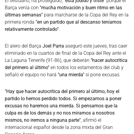
El vestuario, ha proseguido,
"está jodido y triste"
porque el
Barça venía con
"mucha motivación y buen ritmo en las
últimas semanas"
para marcharse de la Copa del Rey en la
primera ronda
"en un partido que al descanso teníamos
relativamente controlado"
.
El alero del Barça
Joel Parra
aseguró este jueves, tras caer
eliminado en la cuartos de final de la Copa del Rey ante el
La Laguna Tenerife (91-86), que deberán
"hacer autocrítica
del primero al último"
en todos los estamentos del club y
señaló el equipo no hará
"una mierda"
si pone excusas.
"Hay que hacer autocrítica del primero al último, hoy el
partido lo hemos perdido todos. Si empezamos a poner
excusas no haremos una mierda. Si pensamos que la
culpa es de los demás y no nos miramos a nosotros
mismos, no iremos a ninguna parte"
, afirmó el
internacional español desde la zona mixta del Gran