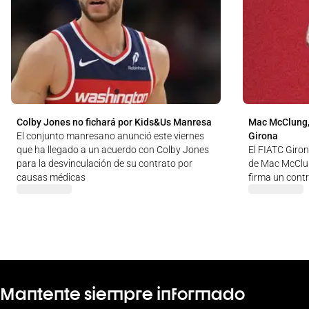
Colby Jones no fichará por Kids&Us Manresa
Mac McClung,
El conjunto manresano anunció este viernes
Girona
que ha llegado a un acuerdo con Colby Jones
El FIATC Giron
para la desvinculación de su contrato por
de Mac McClun
causas médicas
firma un cont
Mantente siempre informado