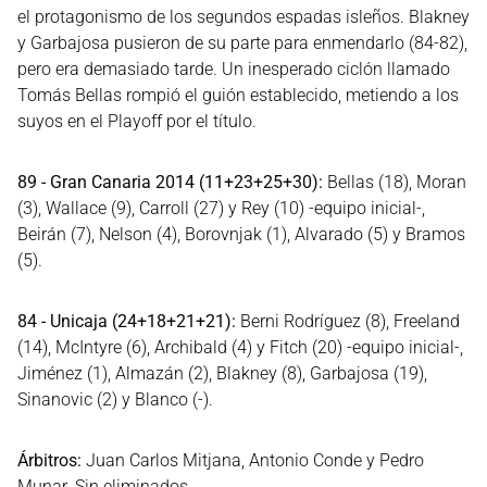
el protagonismo de los segundos espadas isleños. Blakney
y Garbajosa pusieron de su parte para enmendarlo (84-82),
pero era demasiado tarde. Un inesperado ciclón llamado
Tomás Bellas rompió el guión establecido, metiendo a los
suyos en el Playoff por el título.
89 - Gran Canaria 2014 (11+23+25+30):
Bellas (18), Moran
(3), Wallace (9), Carroll (27) y Rey (10) -equipo inicial-,
Beirán (7), Nelson (4), Borovnjak (1), Alvarado (5) y Bramos
(5).
84 - Unicaja (24+18+21+21):
Berni Rodríguez (8), Freeland
(14), McIntyre (6), Archibald (4) y Fitch (20) -equipo inicial-,
Jiménez (1), Almazán (2), Blakney (8), Garbajosa (19),
Sinanovic (2) y Blanco (-).
Árbitros:
Juan Carlos Mitjana, Antonio Conde y Pedro
Munar. Sin eliminados.