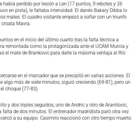
e había perdido por lesión a Len (17 puntos, 9 rebotes y 26
uvo en pista), le faltaba intensidad. El danés Bakary Dibba lo
s mates. El cuadro visitante empezó a soñar con un triunfo
l croata Mavra.
ntos en el inicio del último cuarto tras la falta técnica a
 otra remontada como la protagonizada ante el UCAM Murcia y
as el mate de Brankovic para darle la máxima ventaja al Río
ercarse en el marcador que se precipitó en varias acciones. El
de algo más de siete minutos, siguió creciendo (69-81), pero un
 el choque (77-83).
lo y dos triples seguidos, uno de Andric y otro de Aranitovic,
) a falta de dos minutos. El entrenador madridista paró otra vez
 acercó a su equipo. Casimiro reaccionó con otro tiempo muerto