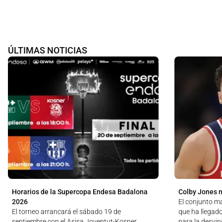
ÚLTIMAS NOTICIAS
Horarios de la Supercopa Endesa Badalona
Colby Jones n
2026
El conjunto m
El torneo arrancará el sábado 19 de
que ha llegad
septiembre con el Asisa Joventut-Kosner
para la desvin