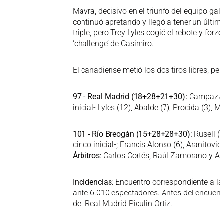
Mavra, decisivo en el triunfo del equipo ga
continuó apretando y llegó a tener un últim
triple, pero Trey Lyles cogió el rebote y fo
‘challenge’ de Casimiro.
El canadiense metió los dos tiros libres, pe
97 - Real Madrid (18+28+21+30):
Campazzo 
inicial- Lyles (12), Abalde (7), Procida (3),
101 - Río Breogán (15+28+28+30):
Rusell (
cinco inicial-; Francis Alonso (6), Aranitovic
Árbitros
: Carlos Cortés, Raúl Zamorano y 
Incidencias
: Encuentro correspondiente a l
ante 6.010 espectadores. Antes del encuen
del Real Madrid Piculin Ortiz.