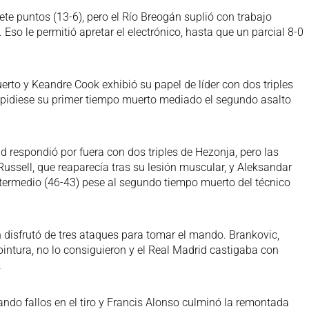
ete puntos (13-6), pero el Río Breogán suplió con trabajo
Eso le permitió apretar el electrónico, hasta que un parcial 8-0
.
rto y Keandre Cook exhibió su papel de líder con dos triples
 pidiese su primer tiempo muerto mediado el segundo asalto
rid respondió por fuera con dos triples de Hezonja, pero las
ussell, que reaparecía tras su lesión muscular, y Aleksandar
ntermedio (46-43) pese al segundo tiempo muerto del técnico
gán disfrutó de tres ataques para tomar el mando. Brankovic,
a pintura, no lo consiguieron y el Real Madrid castigaba con
.
ndo fallos en el tiro y Francis Alonso culminó la remontada