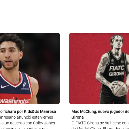
o fichará por Kids&Us Manresa
Mac McClung, nuevo jugador de
anresano anunció este viernes
Girona
o a un acuerdo con Colby Jones
El FIATC Girona se ha hecho con 
culación de su contrato por
de Mac McClung. El jugador est