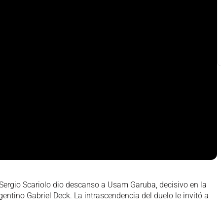
 Sergio Scariolo dio descanso a Usam Garuba, decisivo en la
rgentino Gabriel Deck. La intrascendencia del duelo le invitó a