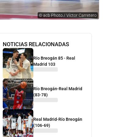
©
acb Photo / Víctor Carretero
NOTICIAS RELACIONADAS
Río Breogán 85 - Real
Madrid 103
Río Breogán-Real Madrid
(83-78)
Real Madrid-Río Breogán
(106-69)