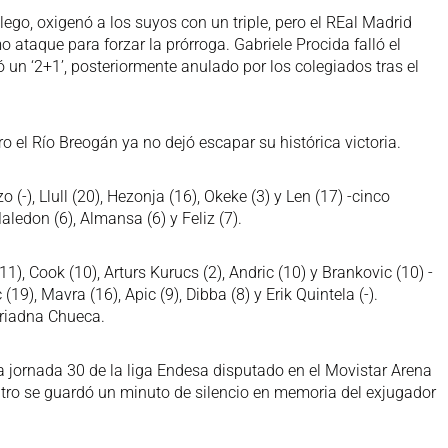
llego, oxigenó a los suyos con un triple, pero el REal Madrid
o ataque para forzar la prórroga. Gabriele Procida falló el
rzó un ‘2+1’, posteriormente anulado por los colegiados tras el
ro el Río Breogán ya no dejó escapar su histórica victoria.
(-), Llull (20), Hezonja (16), Okeke (3) y Len (17) -cinco
 Maledon (6), Almansa (6) y Feliz (7).
11), Cook (10), Arturs Kurucs (2), Andric (10) y Brankovic (10) -
 (19), Mavra (16), Apic (9), Dibba (8) y Erik Quintela (-).
Ariadna Chueca.
a jornada 30 de la liga Endesa disputado en el Movistar Arena
tro se guardó un minuto de silencio en memoria del exjugador