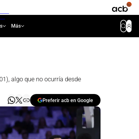
as
Más
101), algo que no ocurría desde
Preferir acb en Google