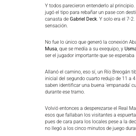
Y todos parecieron entenderlo al principi
jugó el tipo para rebañar un pase con dest
canasta de
Gabriel Deck
. Y solo era el 7-2
sensación.
No fue lo único que generó la conexión Ab
Musa
, que se medía a su exequipo, y
Usma
ser el jugador importante que se esperaba 
Allanó el camino, eso sí, un Río Breogán t
inicial del segundo cuarto redujo de 11 a 
saben identificar una buena 'empanada' cua
durante ese tramo.
Volvió entonces a desperezarse el Real Mad
esos que fallaban los visitantes a espuert
pues de cara para los locales pese a la de
no llegó a los cinco minutos de juego duran