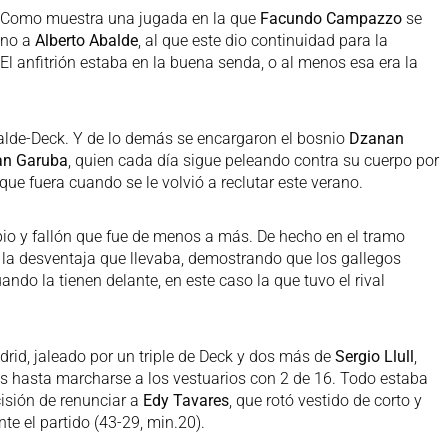
o. Como muestra una jugada en la que
Facundo Campazzo
se
ino a
Alberto Abalde
, al que este dio continuidad para la
. El anfitrión estaba en la buena senda, o al menos esa era la
alde-Deck. Y de lo demás se encargaron el bosnio
Dzanan
n Garuba
, quien cada día sigue peleando contra su cuerpo por
que fuera cuando se le volvió a reclutar este verano.
ibio y fallón que fue de menos a más. De hecho en el tramo
4 la desventaja que llevaba, demostrando que los gallegos
ndo la tienen delante, en este caso la que tuvo el rival
rid, jaleado por un triple de Deck y dos más de
Sergio Llull
,
as hasta marcharse a los vestuarios con 2 de 16. Todo estaba
cisión de renunciar a
Edy Tavares
, que rotó vestido de corto y
te el partido (43-29, min.20).