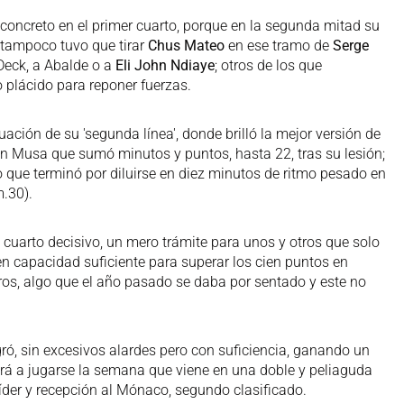
n concreto en el primer cuarto, porque en la segunda mitad su
 tampoco tuvo que tirar
Chus Mateo
en ese tramo de
Serge
Deck, a Abalde o a
Eli John Ndiaye
; otros de los que
o plácido para reponer fuerzas.
ación de su 'segunda línea', donde brilló la mejor versión de
 Musa que sumó minutos y puntos, hasta 22, tras su lesión;
o que terminó por diluirse en diez minutos de ritmo pesado en
m.30).
 cuarto decisivo, un mero trámite para unos y otros que solo
en capacidad suficiente para superar los cien puntos en
ros, algo que el año pasado se daba por sentado y este no
logró, sin excesivos alardes pero con suficiencia, ganando un
erá a jugarse la semana que viene en una doble y peliaguda
 líder y recepción al Mónaco, segundo clasificado.