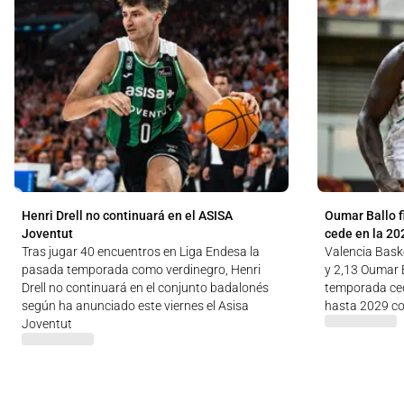
Henri Drell no continuará en el ASISA
Oumar Ballo f
Joventut
cede en la 20
Tras jugar 40 encuentros en Liga Endesa la
Valencia Baske
pasada temporada como verdinegro, Henri
y 2,13 Oumar B
Drell no continuará en el conjunto badalonés
temporada ced
según ha anunciado este viernes el Asisa
hasta 2029 co
Joventut