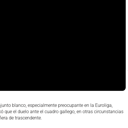
onjunto blanco, especialmente preocupante en la Euroliga,
 que el duelo ante el cuadro gallego, en otras circunstancias
ñera de trascendente.