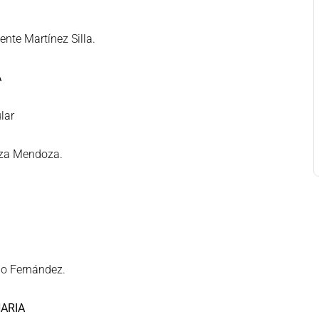
ente Martínez Silla.
A
lar
nza Mendoza.
bio Fernández.
ARIA