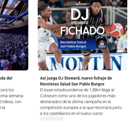
ada del
Así juega DJ Steward, nuevo fichaje de
Recoletas Salud San Pablo Burgos
cará los
El base estadounidense de 1,88m llega al
óxima semana
Coliseum como uno de los jugadores más
a Endesa, con
destacados de la última campaña en la
 la
competición europea a la que retornará junto
a los castellanos en el nuevo curso