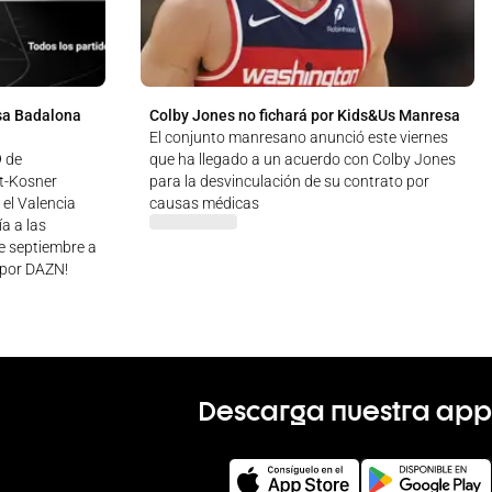
sa Badalona
Colby Jones no fichará por Kids&Us Manresa
El conjunto manresano anunció este viernes
9 de
que ha llegado a un acuerdo con Colby Jones
ut-Kosner
para la desvinculación de su contrato por
 el Valencia
causas médicas
a a las
de septiembre a
 ¡por DAZN!
Descarga nuestra app