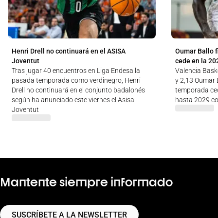
Henri Drell no continuará en el ASISA
Oumar Ballo f
Joventut
cede en la 20
Tras jugar 40 encuentros en Liga Endesa la
Valencia Baske
pasada temporada como verdinegro, Henri
y 2,13 Oumar B
Drell no continuará en el conjunto badalonés
temporada ced
según ha anunciado este viernes el Asisa
hasta 2029 co
Joventut
Mantente siempre informado
SUSCRÍBETE A LA NEWSLETTER