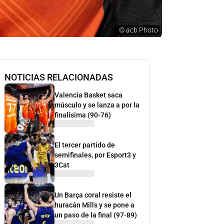
©
acb Photo
NOTICIAS RELACIONADAS
Valencia Basket saca
músculo y se lanza a por la
finalísima (90-76)
El tercer partido de
semifinales, por Esport3 y
3Cat
Un Barça coral resiste el
huracán Mills y se pone a
un paso de la final (97-89)